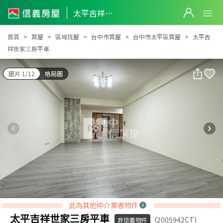
太平吉祥世家三房平車
太平吉祥世家三房平車
首頁
買屋
區域找屋
台中市買屋
台中市太平區買屋
太平吉
祥世家三房平車
圖片 1/12
格局圖
此為其他仲介業者物件
太平吉祥世家三房平車
(2005942CT)
非信義物件