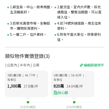
1.鄰宜昌、中山、樹孝商圈，
2.屋況佳、室內大坪數、採光
生活機能好。
通風佳、雙衛浴開窗，可以直
接入住。
3.近新光黃昏市場、全聯超
4.近74號快速道路，南北往來
市，購物採買便利。
便利。
5.一層二戶，住戶單純。
6.附有平面大車位，停車便利
佳。
類似物件實價登錄
(
3
)
1公里內 | 半年內 | 公寓
編輯篩選條件
3房2廳2衛
46.77
坪
5房3廳2衛
58.42
坪
|
|
|
|
有車位
有車位
1,300
萬
820
萬
27.8
萬/坪
14.04
萬/坪
怡心園
115/02
成交
115/05
成交