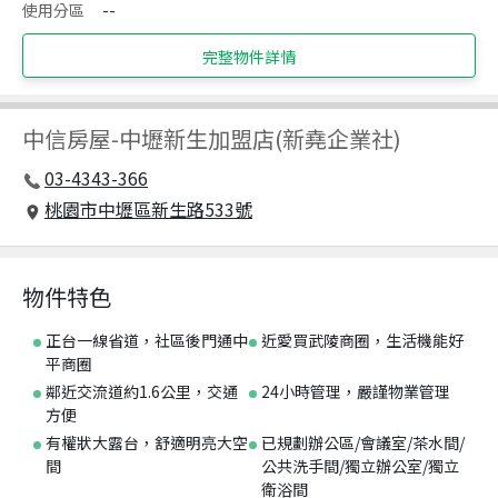
使用分區
--
完整物件詳情
中信房屋
-
中壢新生加盟店(新堯企業社)
03-4343-366
桃園市中壢區新生路533號
物件特色
正台一線省道，社區後門通中
近愛買武陵商圈，生活機能好
平商圈
鄰近交流道約1.6公里，交通
24小時管理，嚴謹物業管理
方便
有權狀大露台，舒適明亮大空
已規劃辦公區/會議室/茶水間/
間
公共洗手間/獨立辦公室/獨立
衛浴間