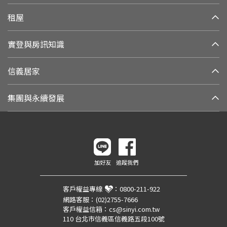
租屋
實登與房訊知識
信義居家
集團與永續發展
加好友
追蹤我們
客戶權益專線
：
0800-211-922
網路客服：
(02)2755-7666
客戶權益信箱：
cs@sinyi.com.tw
110 台北市信義區信義路五段100號