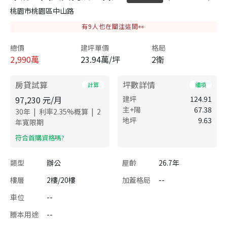
桃園市桃園區中山路
有
9
人也在關注這間👀
總價
建坪單價
格局
2,990
萬
23.94萬/坪
2衛
房貸試算
坪數詳情
計算
細項
97,230
元/月
建坪
124.91
主+陽
67.38
|
|
30
年
利率
2.35
%概算
2
地坪
9.63
年寬限期
​符合首購資格嗎?
類型
辦公
屋齡
26.7年
樓層
2樓/20樓
加蓋格局
--
車位
--
謄本用途
--