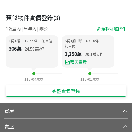
類似物件實價登錄
(
3
)
1公里內 | 半年內 | 辦公
編輯篩選條件
1房1衛
12.44
坪
無車位
5房1廳1衛
67.18
坪
|
|
|
|
無車位
306
萬
24.59
萬/坪
1,350
萬
20.1
萬/坪
藍天富貴
115/04
成交
115/01
成交
完整實價登錄
買屋
賣屋