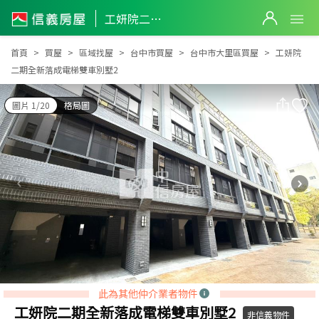
工妍院二期全新落成電梯雙車別墅2
工妍院二期全新落成電梯雙車別墅2
首頁
買屋
區域找屋
台中市買屋
台中市大里區買屋
工妍院
二期全新落成電梯雙車別墅2
圖片 1/20
格局圖
此為其他仲介業者物件
工妍院二期全新落成電梯雙車別墅2
非信義物件