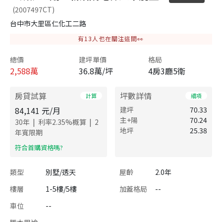
(2007497CT)
台中市大里區仁化工二路
有
13
人也在關注這間👀
總價
建坪單價
格局
2,588
萬
36.8萬/坪
4房3廳5衛
房貸試算
坪數詳情
計算
細項
84,141
元/月
建坪
70.33
主+陽
70.24
|
|
30
年
利率
2.35
%概算
2
地坪
25.38
年寬限期
​符合首購資格嗎?
類型
別墅/透天
屋齡
2.0年
樓層
1-5樓/5樓
加蓋格局
--
車位
--