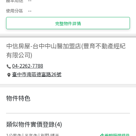
謄本用途
--
使用分區
--
完整物件詳情
中信房屋
-
台中中山醫加盟店(豐育不動產經紀
有限公司)
04-2262-7788
臺中市南區德富路26號
物件特色
類似物件實價登錄
(
4
)
1公里內 | 半年內 | 別墅/透天
編輯篩選條件