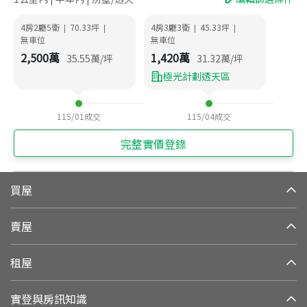
4房2廳5衛
70.33
坪
4房3廳3衛
45.33
坪
|
|
|
|
無車位
無車位
2,500
萬
1,420
萬
35.55
萬/坪
31.32
萬/坪
極光計劃透天區
115/01
成交
115/04
成交
完整實價登錄
買屋
賣屋
租屋
實登與房訊知識