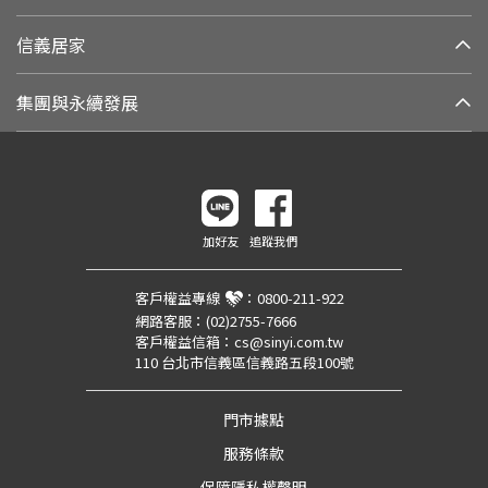
信義居家
集團與永續發展
加好友
追蹤我們
客戶權益專線
：
0800-211-922
網路客服：
(02)2755-7666
客戶權益信箱：
cs@sinyi.com.tw
110 台北市信義區信義路五段100號
門市據點
服務條款
保障隱私權聲明