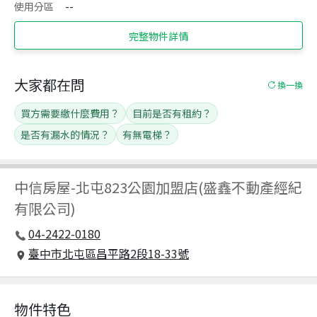
使用分區
--
完整物件詳情
大家都在問
換一換
買方需要繳什麼費用？
目前是否有租約？
是否有漏水的情況？
有無電梯？
中信房屋
-
北屯823公園加盟店(盛鑫不動產經紀
有限公司)
04-2422-0180
臺中市北屯區昌平路2段18-33號
物件特色