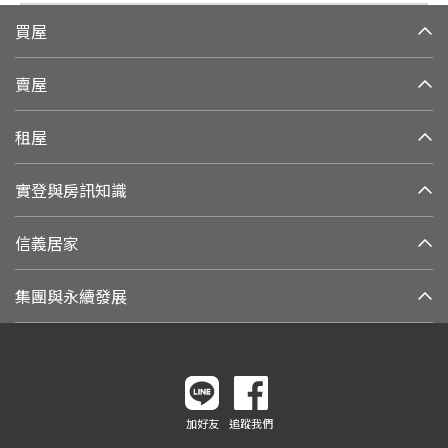
買屋
賣屋
租屋
實登與房訊知識
信義居家
集團與永續發展
加好友
追蹤我們