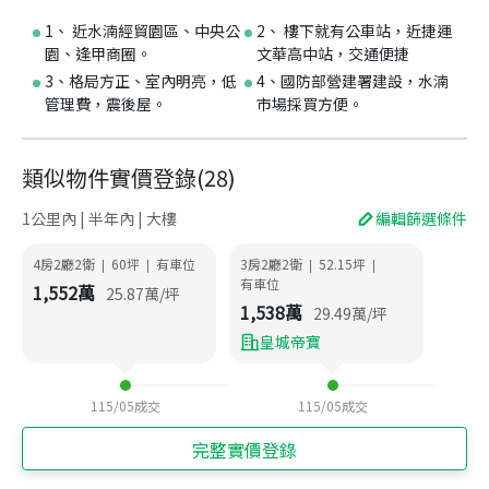
1、 近水湳經貿園區、中央公
2、 樓下就有公車站，近捷運
園、逢甲商圈。
文華高中站，交通便捷
3、格局方正、室內明亮，低
4、國防部營建署建設，水湳
管理費，震後屋。
市場採買方便。
類似物件實價登錄
(
28
)
1公里內 | 半年內 | 大樓
編輯篩選條件
4房2廳2衛
60
坪
有車位
3房2廳2衛
52.15
坪
|
|
|
|
有車位
1,552
萬
25.87
萬/坪
1,538
萬
29.49
萬/坪
皇城帝寶
115/05
成交
115/05
成交
完整實價登錄