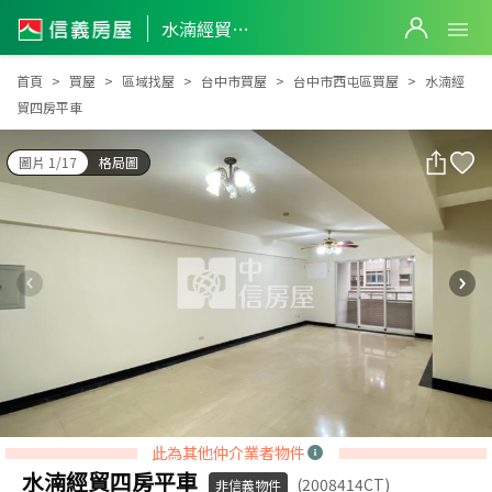
水湳經貿四房平車
水湳經貿四房平車
首頁
買屋
區域找屋
台中市買屋
台中市西屯區買屋
水湳經
貿四房平車
圖片 1/17
格局圖
此為其他仲介業者物件
水湳經貿四房平車
(2008414CT)
非信義物件