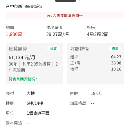
台中市西屯區皇城街
有
3
人也在關注這間👀
總價
建坪單價
格局
1,880
萬
29.27萬/坪
4房2廳2衛
房貸試算
坪數詳情
計算
細項
61,134
元/月
建坪
64.23
主+陽
38.08
|
|
30
年
利率
2.35
%概算
2
地坪
10.16
年寬限期
​符合首購資格嗎?
類型
大樓
屋齡
18.6年
樓層
6樓/14樓
加蓋格局
--
車位
1個坡道平面
謄本用途
--