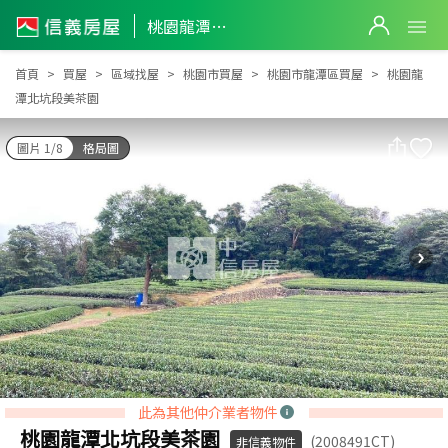
桃園龍潭北坑段美茶園
桃園龍潭北坑段美茶園
首頁
買屋
區域找屋
桃園市買屋
桃園市龍潭區買屋
桃園龍
潭北坑段美茶園
圖片 1/8
格局圖
此為其他仲介業者物件
桃園龍潭北坑段美茶園
(2008491CT)
非信義物件