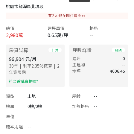
桃園市龍潭區北坑段
有
2
人也在關注這間👀
總價
建坪單價
格局
2,980
萬
0.65萬/坪
--
房貸試算
坪數詳情
計算
細項
96,904
元/月
建坪
0
主建物
--
|
|
30
年
利率
2.35
%概算
2
地坪
4606.45
年寬限期
​符合首購資格嗎?
類型
土地
屋齡
--
樓層
0樓/0樓
加蓋格局
--
車位
--
謄本用途
--