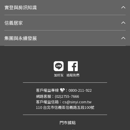
實登與房訊知識
信義居家
集團與永續發展
加好友
追蹤我們
客戶權益專線
：
0800-211-922
網路客服：
(02)2755-7666
客戶權益信箱：
cs@sinyi.com.tw
110 台北市信義區信義路五段100號
門市據點