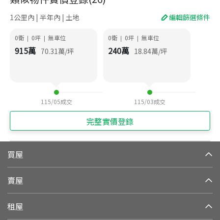
1公里內 | 半年內 | 土地
編輯篩選條件
0衛
0
坪
無車位
0衛
0
坪
無車位
|
|
|
|
915
萬
240
萬
70.31
萬/坪
18.84
萬/坪
115/05
成交
115/03
成交
完整實價登錄
買屋
賣屋
租屋