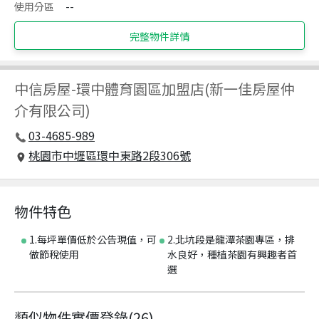
使用分區
--
完整物件詳情
中信房屋
-
環中體育園區加盟店(新一佳房屋仲
介有限公司)
03-4685-989
桃園市中壢區環中東路2段306號
物件特色
1.每坪單價低於公告現值，可
2.北坑段是龍潭茶園專區，排
做節稅使用
水良好，種植茶園有興趣者首
選
類似物件實價登錄
(
26
)