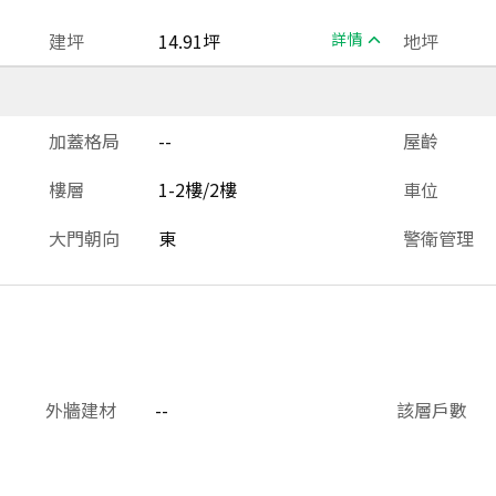
建坪
14.91坪
詳情
地坪
加蓋格局
--
屋齡
樓層
1-2樓/2樓
車位
大門朝向
東
警衛管理
外牆建材
--
該層戶數