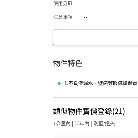
使用分區
--
注意事項
--
物件特色
1.不負滲漏水、壁癌等瑕疵擔保
類似物件實價登錄
(
21
)
1公里內 | 半年內 | 別墅/透天