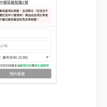
中壢區龍智路1號
義房屋受託銷售，各項責任（包括但不
實性及仲介義務等）概由各該受託業者
不屬信義房屋控制及負責範圍。
可(9:00-21:00)
示您已同意本站
服務條款
與
隱私權聲明
預約看屋