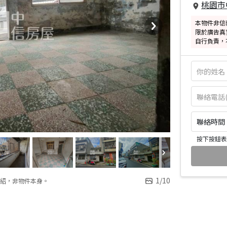
桃園市
本物件非信
限於廣告真
自行負責，
聯絡時間：皆
按下按鈕表
1
/
10
紹，非物件本身。