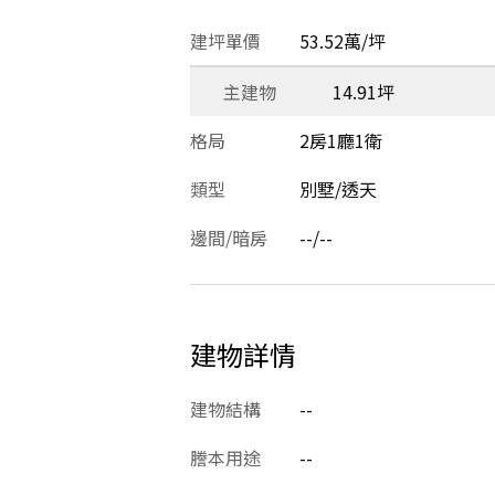
建坪單價
53.52萬/坪
主建物
14.91坪
格局
2房1廳1衛
類型
別墅/透天
邊間/暗房
--/--
建物詳情
建物結構
--
謄本用途
--