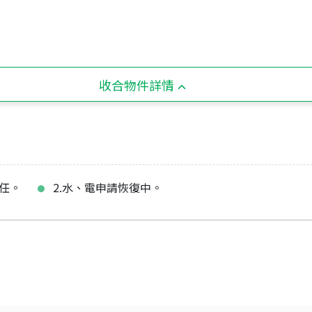
收合物件詳情
責任。
2.水、電申請恢復中。