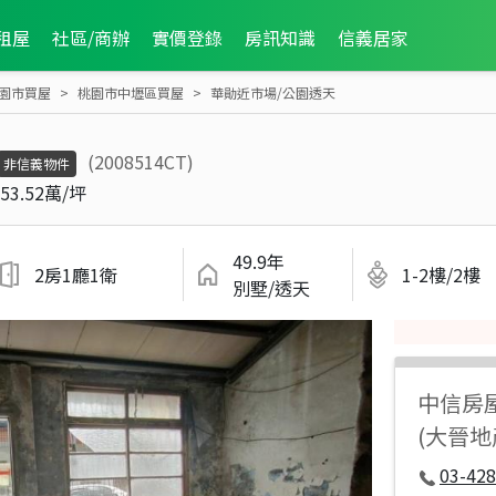
租屋
社區/商辦
實價登錄
房訊知識
信義居家
園市買屋
桃園市中壢區買屋
華勛近市場/公園透天
(2008514CT)
非信義物件
53.52萬/坪
49.9年
2房1廳1衛
1-2樓/2樓
別墅/透天
中信房
(大晉地
03-428