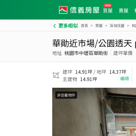
買屋
賣屋
更多相似
首頁
買屋
區域找屋
桃
華勛近市場/公園透天
地址
桃園市中壢區華勛街
建坪單價
建坪
14.91坪
/ 地坪
14.37坪
主建物
14.91坪
細項
非信義物件