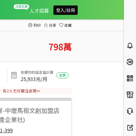
華勛近市場/公園透天
人才招募
登入/註冊
列印
分享
收藏
798
萬
依據你的設定值計算
試算
25,933
元/月
有
2
人也在關注這間👀
屋
-
中壢馬祖文創加盟店
產企業社)
1-399