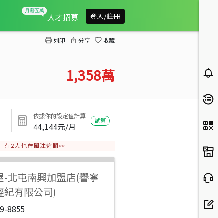
和築T1三房平車A2樹梢戶
人才招募
登入/註冊
列印
分享
收藏
1,358
萬
依據你的設定值計算
試算
44,144
元/月
有
2
人也在關注這間👀
屋
-
北屯南興加盟店(譽寧
經紀有限公司)
9-8855