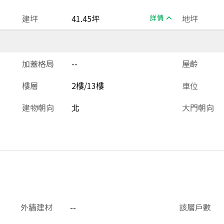
建坪
41.45坪
詳情
地坪
加蓋格局
--
屋齡
樓層
2樓/13樓
車位
建物朝向
北
大門朝向
外牆建材
--
該層戶數