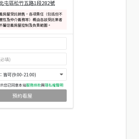
北屯區松竹五路1段282號
義房屋受託銷售，各項責任（包括但不
實性及仲介義務等）概由各該受託業者
不屬信義房屋控制及負責範圍。
可(9:00-21:00)
示您已同意本站
服務條款
與
隱私權聲明
預約看屋