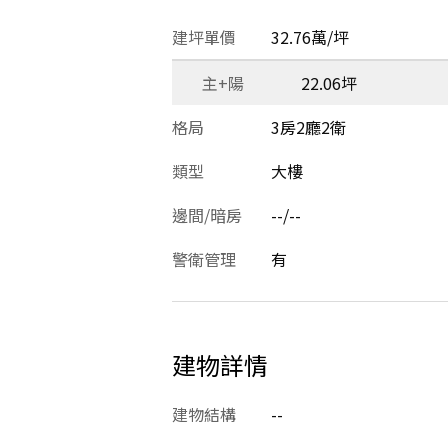
建坪單價
32.76萬/坪
主+陽
22.06坪
格局
3房2廳2衛
類型
大樓
邊間/暗房
--/--
警衛管理
有
建物詳情
建物結構
--