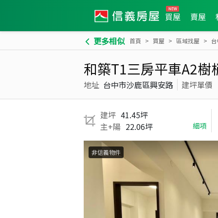
買屋
賣屋
更多相似
首頁
買屋
區域找屋
台
和築T1三房平車A2樹
地址
台中市沙鹿區興安路
建坪單價
建坪
41.45坪
主+陽
22.06坪
細項
非信義物件