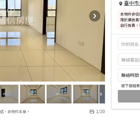
臺中市
本物件非信
限於廣告真
自行負責，
聯絡時間：皆
按下按鈕表
1
/
20
紹，非物件本身。