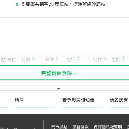
5.雙鐵共構宅,沙鹿車站、捷運藍線沙鹿站
完整實價登錄
租屋
實登與房訊知識
信義居家
門市據點
服務條款
保障隱私權聲明