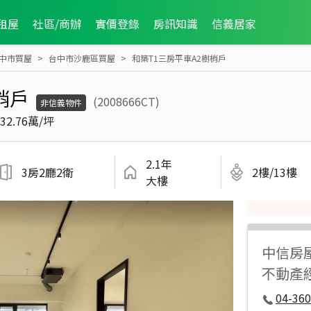
租屋
社區/商辦
實價登錄
房訊知識
信義居家
中市買屋
台中市沙鹿區買屋
和築T1三房平車A2樹梢戶
梢戶
(2008666CT)
非信義物件
32.76萬/坪
2.1年
3房2廳2衛
2樓/13樓
大樓
中信房
不動產
04-360