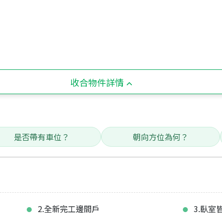
收合物件詳情
是否帶有車位？
朝向方位為何？
2.全新完工邊間戶
3.臥室