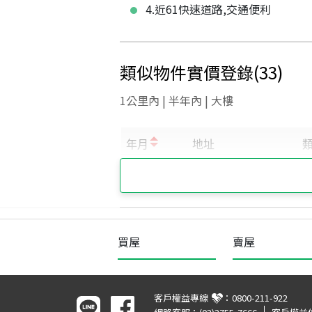
4.近61快速道路,交通便利
類似物件實價登錄
(
33
)
1公里內 | 半年內 | 大樓
買屋
賣屋
客戶權益專線
：
0800-211-922