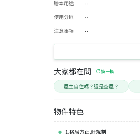
謄本用途
--
使用分區
--
注意事項
--
大家都在問
換一換
屋主自住嗎？還是空屋？
物件特色
1.格局方正,好規劃