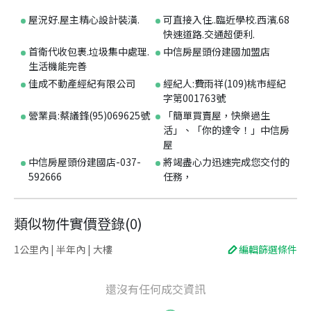
屋況好.屋主精心設計裝潢.
可直接入住..臨近學校.西濱.68
快速道路.交通超便利.
首衛代收包裹.垃圾集中處理.
中信房屋頭份建國加盟店
生活機能完善
佳成不動產經紀有限公司
經紀人:費雨祥(109)桃市經紀
字第001763號
營業員:蔡議鋒(95)069625號
「簡單買賣屋，快樂過生
活」、「你的達令！」中信房
屋
中信房屋頭份建國店-037-
將竭盡心力迅速完成您交付的
592666
任務，
類似物件實價登錄
(
0
)
1公里內 | 半年內 | 大樓
編輯篩選條件
還沒有任何成交資訊