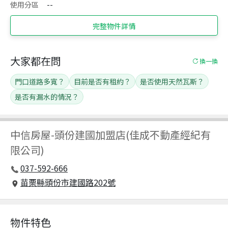
使用分區
--
完整物件詳情
大家都在問
換一換
門口道路多寬？
目前是否有租約？
是否使用天然瓦斯？
是否有漏水的情況？
中信房屋
-
頭份建國加盟店(佳成不動產經紀有
限公司)
037-592-666
苗栗縣頭份市建國路202號
物件特色