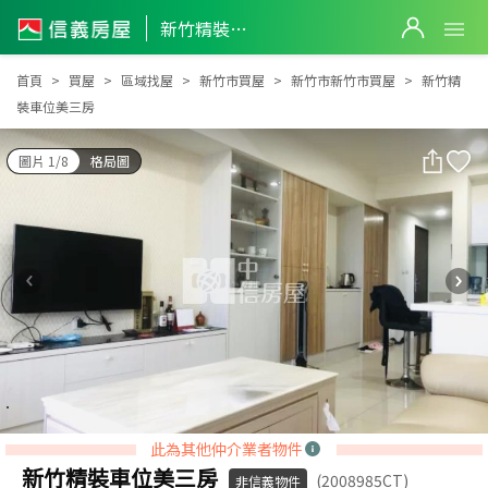
新竹精裝車位美三房
新竹精裝車位美三房
首頁
買屋
區域找屋
新竹市買屋
新竹市新竹市買屋
新竹精
裝車位美三房
圖片 1/8
格局圖
此為其他仲介業者物件
新竹精裝車位美三房
(2008985CT)
非信義物件