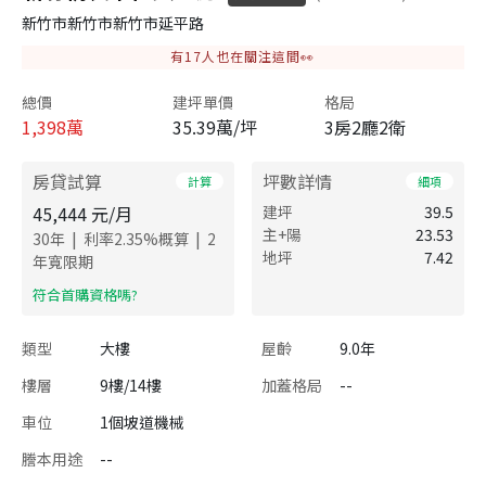
新竹市新竹市新竹市延平路
有
17
人也在關注這間👀
總價
建坪單價
格局
1,398
萬
35.39萬/坪
3房2廳2衛
房貸試算
坪數詳情
計算
細項
45,444
元/月
建坪
39.5
主+陽
23.53
|
|
30
年
利率
2.35
%概算
2
地坪
7.42
年寬限期
​符合首購資格嗎?
類型
大樓
屋齡
9.0年
樓層
9樓/14樓
加蓋格局
--
車位
1個坡道機械
謄本用途
--