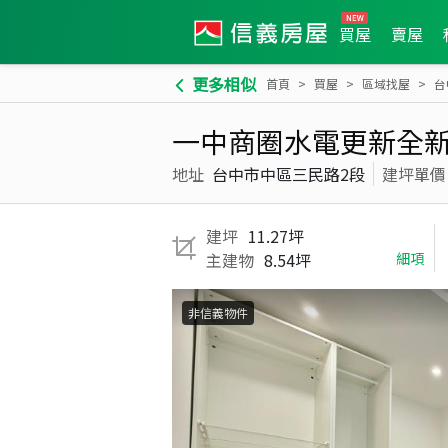
買屋
賣屋
更多相似
首頁
買屋
區域找屋
台
一中商圈水電更新全新
地址
台中市中區三民路2段
建坪單價
建坪
11.27坪
主建物
8.54坪
細項
非信義物件