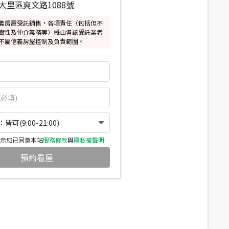
大里區爽文路1088號
義房屋受託銷售，各項責任（包括但不
實性及仲介義務等）概由各該受託業者
不屬信義房屋控制及負責範圍。
可(9:00-21:00)
示您已同意本站
服務條款
與
隱私權聲明
預約看屋