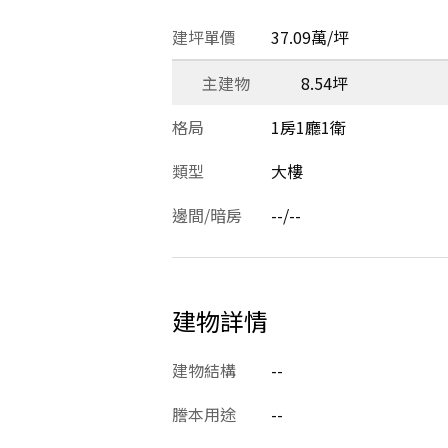
建坪單價
37.09萬/坪
主建物
8.54坪
格局
1房1廳1衛
類型
大樓
邊間/暗房
--/--
建物詳情
建物結構
--
謄本用途
--