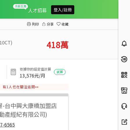
一中商圈水電更新全新設計低總價電梯大套房D
人才招募
登入/註冊
列印
分享
收藏
10CT)
418
萬
依據你的設定值計算
試算
13,576
元/月
有
1
人也在關注這間👀
屋
-
台中興大康橋加盟店
不動產經紀有限公司)
7-6565