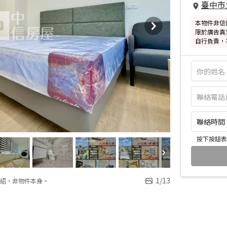
臺中市
本物件非信
限於廣告真
自行負責，
聯絡時間：皆
按下按鈕表
1
/
13
紹，非物件本身。