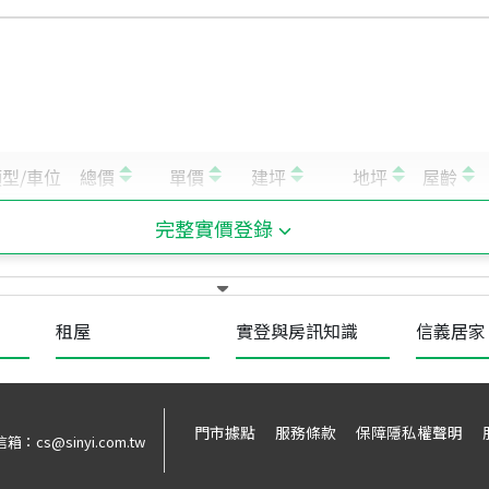
完整實價登錄
租屋
實登與房訊知識
信義居家
門市據點
服務條款
保障隱私權聲明
信箱：
cs@sinyi.com.tw