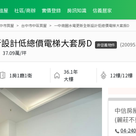
租屋
社區/商辦
實價登錄
房訊知識
信義居家
中市買屋
台中市中區買屋
一中商圈水電更新全新設計低總價電梯大套房D
設計低總價電梯大套房D
(20095
非信義物件
37.09萬/坪
36.1年
1房1廳1衛
12樓/12樓
大樓
中信房
(麗莊
04-240