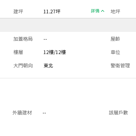
建坪
11.27坪
詳情
地坪
加蓋格局
--
屋齡
樓層
12樓/12樓
車位
大門朝向
東北
警衛管理
外牆建材
--
該層戶數