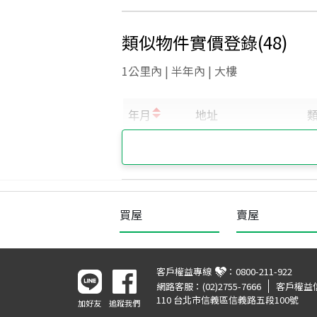
類似物件實價登錄
(
48
)
1公里內 | 半年內 | 大樓
買屋
賣屋
客戶權益專線
：
0800-211-922
網路客服：
(02)2755-7666
客戶權益
110 台北市信義區信義路五段100號
加好友
追蹤我們