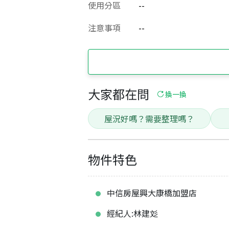
使用分區
--
注意事項
--
大家都在問
換一換
屋況好嗎？需要整理嗎？
物件特色
中信房屋興大康橋加盟店
經紀人:林建彣