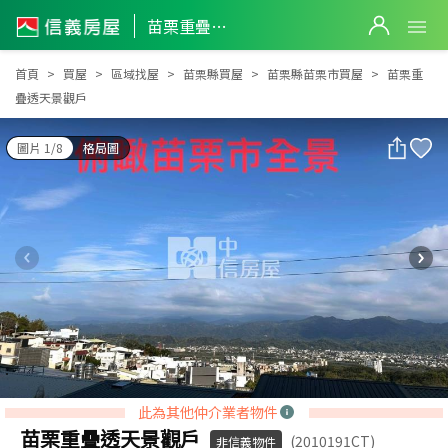
苗栗重疊透天景觀戶
苗栗重疊透天景觀戶
首頁
買屋
區域找屋
苗栗縣買屋
苗栗縣苗栗市買屋
苗栗重
疊透天景觀戶
圖片 1/8
格局圖
此為其他仲介業者物件
苗栗重疊透天景觀戶
(2010191CT)
非信義物件