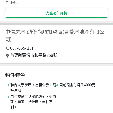
使用分區
--
完整物件詳情
中信房屋
-
頭份尚順加盟店(吾愛屋地產有限公
司)
037-665-251
苗栗縣頭份市和平路258號
物件特色
聯合大學學區，出租套房，隨
目前租金每月/14000元
時滿租
自住交通生活機能方便，近市
區、學區、行政區，無往不
利。