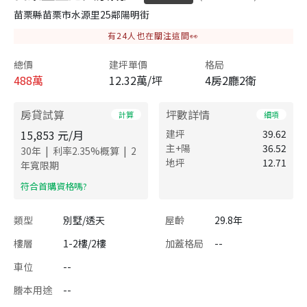
苗栗縣苗栗市水源里25鄰陽明街
有
24
人也在關注這間👀
總價
建坪單價
格局
488
萬
12.32萬/坪
4房2廳2衛
房貸試算
坪數詳情
計算
細項
15,853
元/月
建坪
39.62
主+陽
36.52
|
|
30
年
利率
2.35
%概算
2
地坪
12.71
年寬限期
​符合首購資格嗎?
類型
別墅/透天
屋齡
29.8年
樓層
1-2樓/2樓
加蓋格局
--
車位
--
謄本用途
--