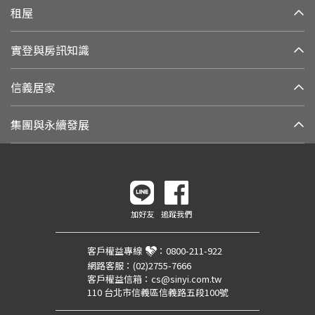
租屋
實登與房訊知識
信義居家
集團與永續發展
加好友
追蹤我們
客戶權益專線
：
0800-211-922
網路客服：
(02)2755-7666
客戶權益信箱：
cs@sinyi.com.tw
110 台北市信義區信義路五段100號