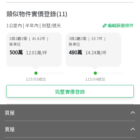
類似物件實價登錄
(
11
)
1公里內 | 半年內 | 別墅/透天
編輯篩選條件
5房2廳2衛
41.62
坪
3房2廳2衛
33.7
坪
|
|
|
|
無車位
無車位
500
萬
480
萬
12.01
萬/坪
14.24
萬/坪
115/05
成交
115/04
成交
完整實價登錄
買屋
賣屋