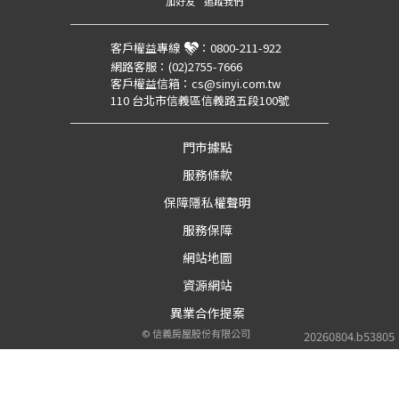
加好友
追蹤我們
客戶權益專線
：
0800-211-922
網路客服：
(02)2755-7666
客戶權益信箱：
cs@sinyi.com.tw
110 台北市信義區信義路五段100號
門市據點
服務條款
保障隱私權聲明
服務保障
網站地圖
資源網站
異業合作提案
©
信義房屋股份有限公司
20260804.b53805