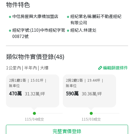
物件特色
中信房屋興大康橋加盟店
經紀業名稱:麗莊不動產經紀
有限公司
經紀字號:(110)中市經紀字第
經紀人:林建彣
00872號
類似物件實價登錄
(
48
)
1公里內 | 半年內 | 大樓
編輯篩選條件
2房1廳1衛
15.01
坪
2房2廳1衛
19.44
坪
|
|
|
|
無車位
無車位
470
萬
590
萬
31.32
萬/坪
30.36
萬/坪
115/04
成交
115/03
成交
完整實價登錄