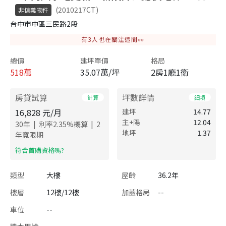
(2010217CT)
非信義物件
台中市中區三民路2段
有
3
人也在關注這間👀
總價
建坪單價
格局
518
萬
35.07萬/坪
2房1廳1衛
房貸試算
坪數詳情
計算
細項
16,828
元/月
建坪
14.77
主+陽
12.04
|
|
30
年
利率
2.35
%概算
2
地坪
1.37
年寬限期
​符合首購資格嗎?
類型
大樓
屋齡
36.2年
樓層
12樓/12樓
加蓋格局
--
車位
--