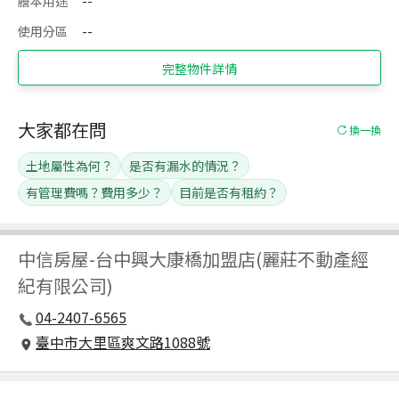
謄本用途
--
使用分區
--
完整物件詳情
大家都在問
換一換
土地屬性為何？
是否有漏水的情況？
有管理費嗎？費用多少？
目前是否有租約？
中信房屋
-
台中興大康橋加盟店(麗莊不動產經
紀有限公司)
04-2407-6565
臺中市大里區爽文路1088號