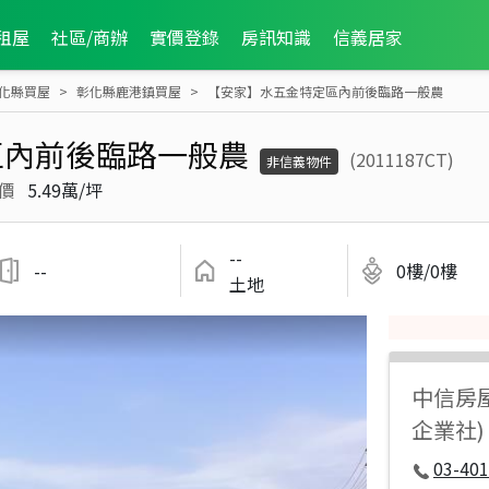
租屋
社區/商辦
實價登錄
房訊知識
信義居家
化縣買屋
彰化縣鹿港鎮買屋
【安家】水五金特定區內前後臨路一般農
區內前後臨路一般農
(2011187CT)
非信義物件
價
5.49萬/坪
--
--
0樓/0樓
土地
中信房
企業社)
03-401