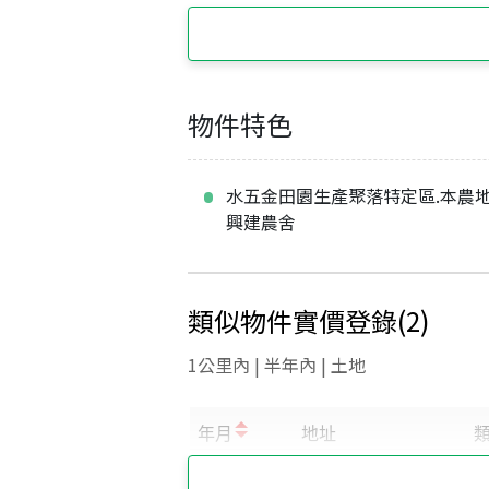
物件特色
水五金田園生產聚落特定區.本農
興建農舍
類似物件實價登錄
(
2
)
1公里內 | 半年內 | 土地