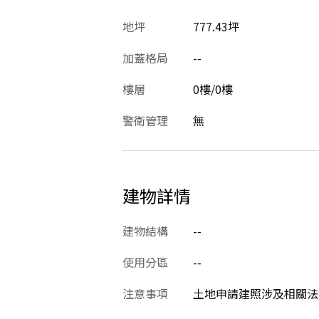
地坪
777.43坪
加蓋格局
--
樓層
0樓/0樓
警衛管理
無
建物詳情
建物結構
--
使用分區
--
注意事項
土地申請建照涉及相關法