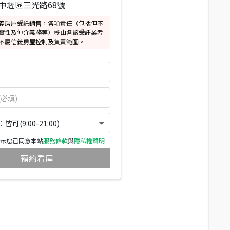
中壢區三光路68號
義房屋受託銷售，各項責任（包括但不
實性及仲介義務等）概由各該受託業者
不屬信義房屋控制及負責範圍。
可(9:00-21:00)
示您已同意本站
服務條款
與
隱私權聲明
預約看屋