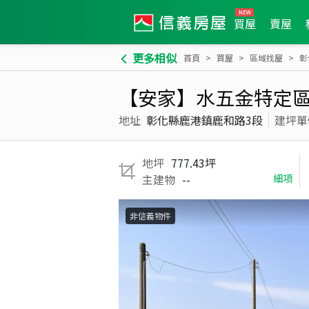
買屋
賣屋
更多相似
首頁
買屋
區域找屋
彰
【安家】水五金特定
地址
彰化縣鹿港鎮鹿和路3段
建坪單
地坪
777.43坪
主建物
--
細項
非信義物件