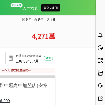
【安家】水五金特定區內前後臨路一般農
人才招募
登入/註冊
列印
分享
收藏
4,271
萬
依據你的設定值計算
試算
138,894
元/月
有
5
人也在關注這間👀
屋
-
中壢高中加盟店(安傢
6-999