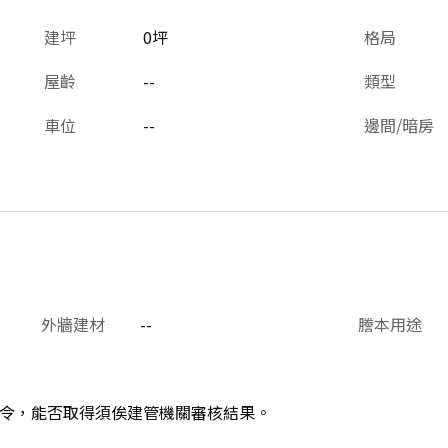
建坪
0坪
格局
屋齡
--
類型
車位
--
邊間/暗房
外牆建材
--
謄本用途
令，能否取得須俟建管機關審核結果。