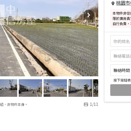
桃園市
本物件非信
限於廣告真
自行負責，
聯絡時間：皆
按下按鈕表
1
/
11
紹，非物件本身。