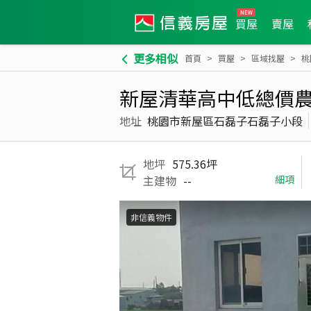
買屋
賣屋
更多相似
首頁
買屋
區域找屋
桃
新屋清華高中低總價
地址
桃園市新屋區石磊子石磊子小段
地坪
575.36坪
主建物
--
細項
非信義物件