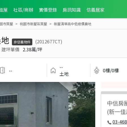
租屋
社區/商辦
實價登錄
房訊知識
信義居家
園市買屋
桃園市新屋區買屋
新屋清華高中低總價農地
農地
(2012677CT)
非信義物件
建坪單價
2.38萬/坪
--
--
0樓/0樓
土地
中信房
(新一
03-468