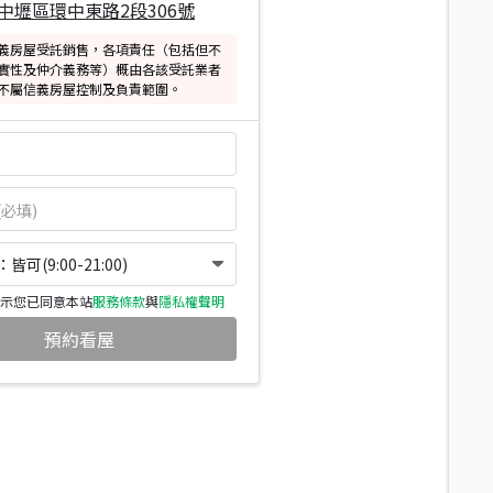
中壢區環中東路2段306號
義房屋受託銷售，各項責任（包括但不
實性及仲介義務等）概由各該受託業者
不屬信義房屋控制及負責範圍。
可(9:00-21:00)
示您已同意本站
服務條款
與
隱私權聲明
預約看屋