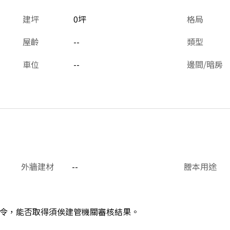
建坪
0坪
格局
屋齡
--
類型
車位
--
邊間/暗房
外牆建材
--
謄本用途
令，能否取得須俟建管機關審核結果。