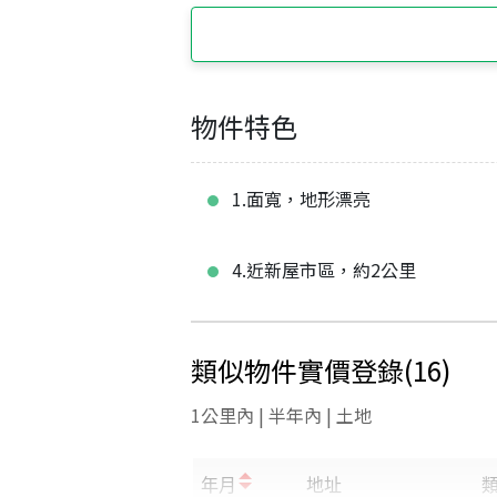
物件特色
1.面寬，地形漂亮
4.近新屋市區，約2公里
類似物件實價登錄
(
16
)
1公里內 | 半年內 | 土地