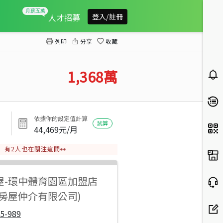
新屋清華高中低總價農地
人才招募
登入/註冊
列印
分享
收藏
1,368
萬
依據你的設定值計算
試算
44,469
元/月
有
2
人也在關注這間👀
屋
-
環中體育園區加盟店
佳房屋仲介有限公司)
5-989