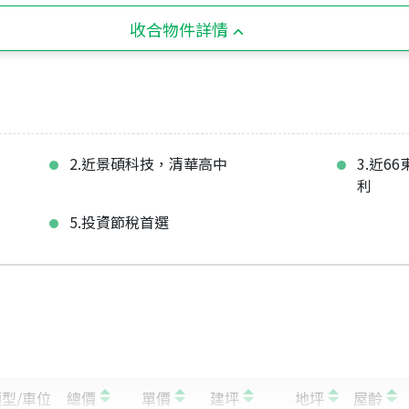
收合物件詳情
2.近景碩科技，清華高中
3.近6
利
5.投資節稅首選