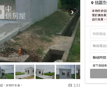
桃園市
本物件非信
限於廣告真
自行負責，
聯絡時間：皆
按下按鈕表
1
/
11
紹，非物件本身。