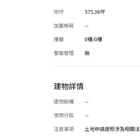
地坪
575.36坪
加蓋格局
--
樓層
0樓/0樓
警衛管理
無
建物詳情
建物結構
--
使用分區
--
注意事項
土地申請建照涉及相關法