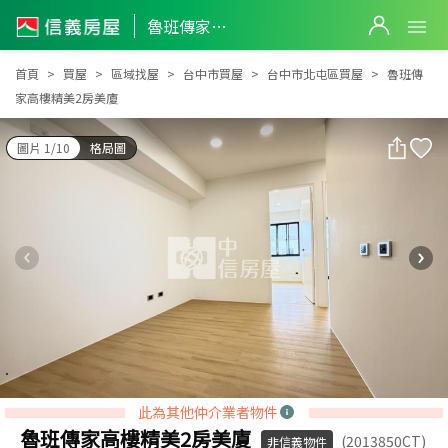
魯班傳家高樓精美2房美廈
魯班傳家高樓精美2房美廈
首頁
買屋
區域找屋
台中市買屋
台中市北屯區買屋
魯班傳
家高樓精美2房美廈
圖片 1/10
格局圖
此為其他仲介業者物件
魯班傳家高樓精美2房美廈
(2013850CT)
非信義物件