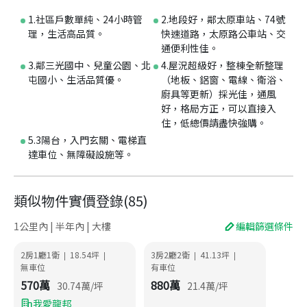
1.社區戶數單純、24小時管
2.地段好，鄰太原車站、74號
理，生活高品質。
快速道路，太原路公車站、交
通便利性佳。
3.鄰三光國中、兒童公園、北
4.屋況超級好，整棟全新整理
屯國小、生活品質優。
（地板、鋁窗、電線、衛浴、
廚具等更新）採光佳，通風
好，格局方正，可以直接入
住，低總價請盡快強購。
5.3陽台，入門玄關、電梯直
達車位、無障礙設施等。
類似物件實價登錄
(
85
)
1公里內 | 半年內 | 大樓
編輯篩選條件
2房1廳1衛
18.54
坪
3房2廳2衛
41.13
坪
|
|
|
|
無車位
有車位
570
萬
880
萬
30.74
萬/坪
21.4
萬/坪
我愛龍邦