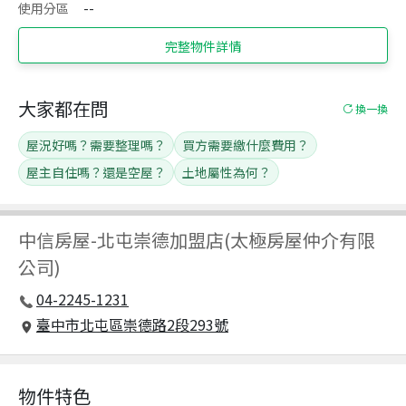
使用分區
--
完整物件詳情
大家都在問
換一換
屋況好嗎？需要整理嗎？
買方需要繳什麼費用？
屋主自住嗎？還是空屋？
土地屬性為何？
中信房屋
-
北屯崇德加盟店(太極房屋仲介有限
公司)
04-2245-1231
臺中市北屯區崇德路2段293號
物件特色