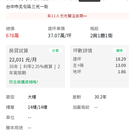
台中市北屯區三光一街
有
11
人也在關注這間👀
總價
建坪單價
格局
678
萬
37.07萬/坪
2房1廳1衛
房貸試算
坪數詳情
計算
細項
22,031
元/月
建坪
18.29
主+陽
13.09
|
|
30
年
利率
2.35
%概算
2
地坪
1.86
年寬限期
​符合首購資格嗎?
類型
大樓
屋齡
30.2年
樓層
14樓/14樓
加蓋格局
--
車位
--
謄本用途
--