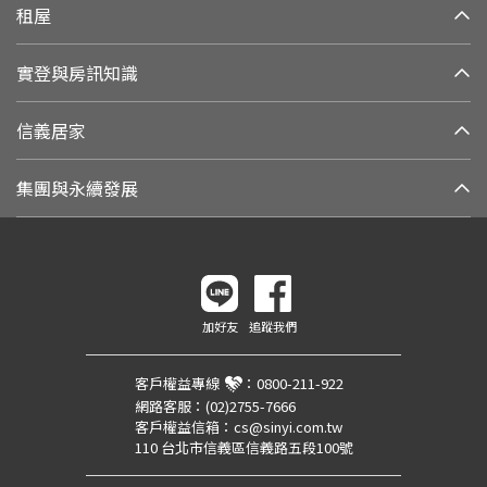
租屋
實登與房訊知識
信義居家
集團與永續發展
加好友
追蹤我們
客戶權益專線
：
0800-211-922
網路客服：
(02)2755-7666
客戶權益信箱：
cs@sinyi.com.tw
110 台北市信義區信義路五段100號