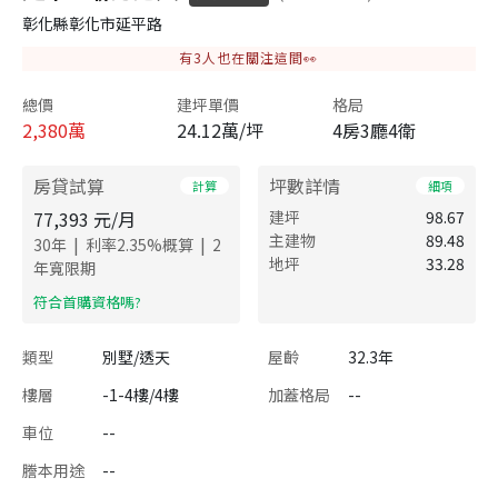
彰化縣彰化市延平路
有
3
人也在關注這間👀
總價
建坪單價
格局
2,380
萬
24.12萬/坪
4房3廳4衛
房貸試算
坪數詳情
計算
細項
77,393
元/月
建坪
98.67
主建物
89.48
|
|
30
年
利率
2.35
%概算
2
地坪
33.28
年寬限期
​符合首購資格嗎?
類型
別墅/透天
屋齡
32.3年
樓層
-1-4樓/4樓
加蓋格局
--
車位
--
謄本用途
--