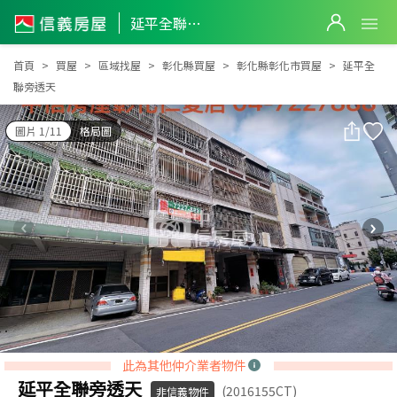
延平全聯旁透天
延平全聯旁透天
首頁
買屋
區域找屋
彰化縣買屋
彰化縣彰化市買屋
延平全
聯旁透天
圖片 1/11
格局圖
此為其他仲介業者物件
延平全聯旁透天
(2016155CT)
非信義物件