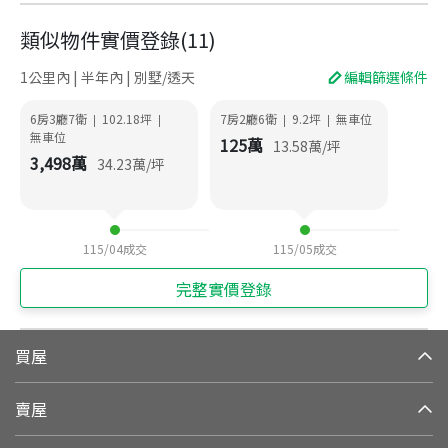
類似物件實價登錄
(
11
)
1公里內 | 半年內 | 別墅/透天
編輯篩選條件
6房3廳7衛
102.18
坪
7房2廳6衛
9.2
坪
無車位
|
|
|
|
無車位
125
萬
13.58
萬/坪
3,498
萬
34.23
萬/坪
115/04
成交
115/05
成交
完整實價登錄
買屋
賣屋