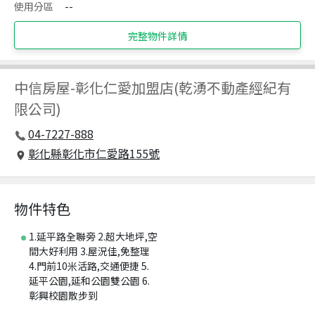
使用分區
--
完整物件詳情
中信房屋
-
彰化仁愛加盟店(乾湧不動產經紀有
限公司)
04-7227-888
彰化縣彰化市仁愛路155號
物件特色
1.延平路全聯旁 2.超大地坪,空
間大好利用 3.屋況佳,免整理
4.門前10米活路,交通便捷 5.
延平公園,延和公園雙公園 6.
彰興校園散步到