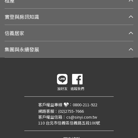
租屋
實登與房訊知識
信義居家
集團與永續發展
加好友
追蹤我們
客戶權益專線
：
0800-211-922
網路客服：
(02)2755-7666
客戶權益信箱：
cs@sinyi.com.tw
110 台北市信義區信義路五段100號