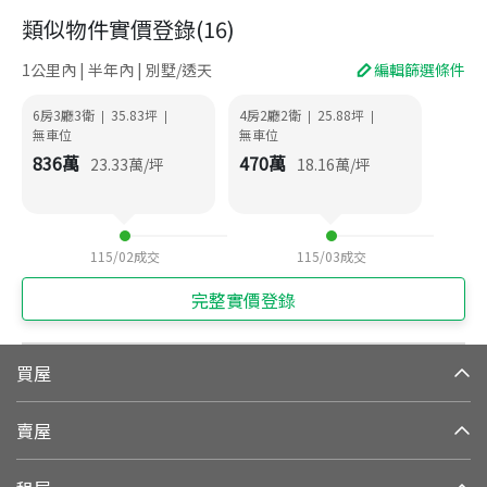
類似物件實價登錄
(
16
)
1公里內 | 半年內 | 別墅/透天
編輯篩選條件
6房3廳3衛
35.83
坪
4房2廳2衛
25.88
坪
|
|
|
|
無車位
無車位
836
萬
470
萬
23.33
萬/坪
18.16
萬/坪
115/02
成交
115/03
成交
完整實價登錄
買屋
賣屋