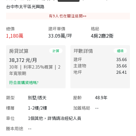
台中市太平區光興路
有
9
人也在關注這間👀
總價
建坪單價
格局
1,180
萬
33.09萬/坪
4房2廳2衛
房貸試算
坪數詳情
計算
細項
38,372
元/月
建坪
35.66
主建物
35.66
|
|
30
年
利率
2.35
%概算
2
地坪
26.41
年寬限期
​符合首購資格嗎?
類型
別墅/透天
屋齡
48.9年
樓層
1-2樓/2樓
加蓋格局
--
車位
1個其他，詳情請洽經紀人員
謄本用途
--