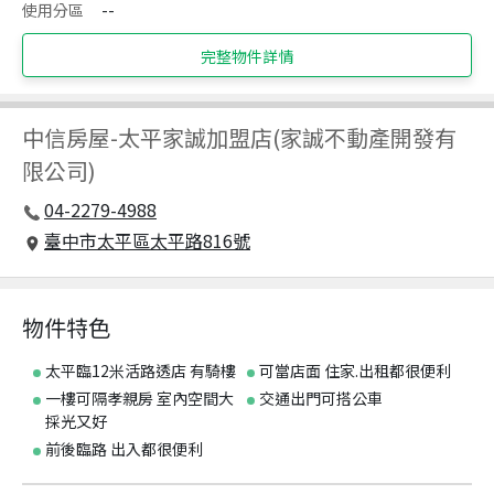
使用分區
--
完整物件詳情
中信房屋
-
太平家誠加盟店(家誠不動產開發有
限公司)
04-2279-4988
臺中市太平區太平路816號
物件特色
太平臨12米活路透店 有騎樓
可當店面 住家.出租都很便利
一樓可隔孝親房 室內空間大
交通出門可搭公車
採光又好
前後臨路 出入都很便利