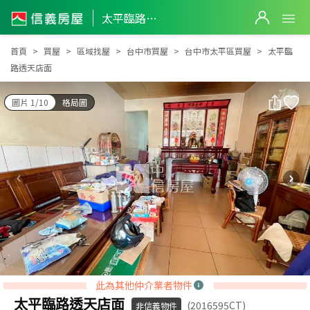
太平臨路透天店面
太平臨路透天店面
首頁
買屋
區域找屋
台中市買屋
台中市太平區買屋
太平臨
路透天店面
圖片 1/10
格局圖
此為其他仲介業者物件
太平臨路透天店面
(2016595CT)
非信義物件