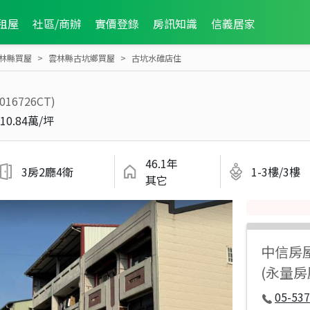
租屋
社區/商辦
實價登錄
房訊知識
信義居家
林縣買屋
雲林縣古坑鄉買屋
古坑水碓店住
2016726CT)
10.84萬/坪
46.1年
3房2廳4衛
1-3樓/3樓
其它
中信房
(永量房
05-537