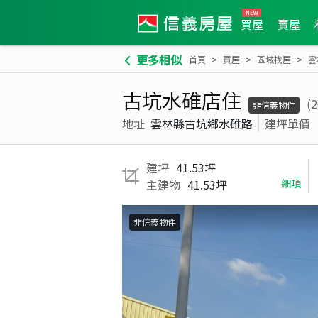
買屋
賣屋
更多相似
首頁
買屋
區域找屋
雲
古坑水碓店住
(
非信義物件
地址
雲林縣古坑鄉水碓路
建坪單價
建坪
41.53坪
主建物
41.53坪
細項
非信義物件