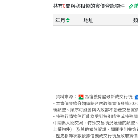
共有
0
間與我相似的實價登錄物件
年月
地址
類
- 資料來源：
為信義房屋最新成交行情;
- 本實價登錄分類係綜合內政部實價登錄2
現類型、順序可能會與內政部不動產交易實
- 特殊行情物件可能為受到特別條件或特殊
中關係人間交易、特殊交易情況及標的類型、
上權物件)，及其他備註資訊，關閉後則會恢
- 歷史移轉次數依據信義成交行情及政府實