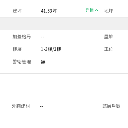
建坪
41.53坪
詳情
地坪
加蓋格局
--
屋齡
樓層
1-3樓/3樓
車位
警衛管理
無
外牆建材
--
該層戶數