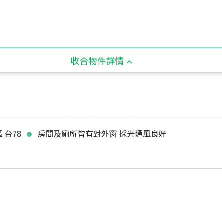
收合物件詳情
 台78
房間及廁所皆有對外窗 採光通風良好