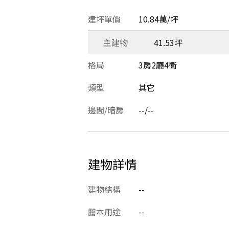
建坪單價
10.84萬/坪
主建物
41.53坪
格局
3房2廳4衛
類型
其它
邊間/暗房
--/--
建物詳情
建物結構
--
謄本用途
--