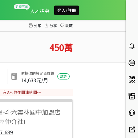
古坑水碓店住
人才招募
登入/註冊
列印
分享
收藏
450
萬
依據你的設定值計算
試算
14,633
元/月
有
3
人也在關注這間👀
屋
-
斗六雲林國中加盟店
屋仲介社)
7-689