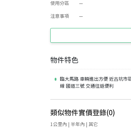
使用分區
--
注意事項
--
物件特色
臨大馬路 車輛進出方便 近古坑市區
線 國道三號 交通往返便利
類似物件實價登錄
(
0
)
1公里內 | 半年內 | 其它