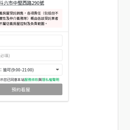
斗六市中堅西路290號
義房屋受託銷售，各項責任（包括但不
實性及仲介義務等）概由各該受託業者
不屬信義房屋控制及負責範圍。
可(9:00-21:00)
示您已同意本站
服務條款
與
隱私權聲明
預約看屋