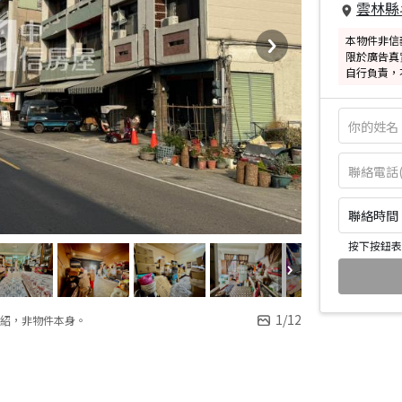
雲林縣
本物件非信
限於廣告真
自行負責，
聯絡時間：皆
按下按鈕表
1
/
12
紹，非物件本身。