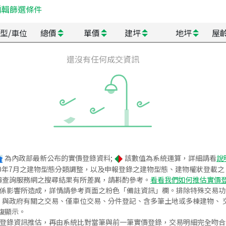
編輯篩選條件
型/車位
總價
單價
建坪
地坪
屋
還沒有任何成交資訊
為內政部最新公布的實價登錄資料;
該數值為系統運算，詳細請看
說
020年7月之建物型態分類調整，以及申報登錄之建物型態、建物權狀登載
價查詢服務網之搜尋結果有所差異，請斟酌參考。
看看我們如何推估實價
關係影響所造成，詳情請參考頁面之粉色「備註資訊」欄。排除特殊交易
與政府有關之交易、僅車位交易、分件登記、含多筆土地或多棟建物、 交
復顯示。
價登錄資訊推估，再由系統比對當筆與前一筆實價登錄，交易明細完全吻