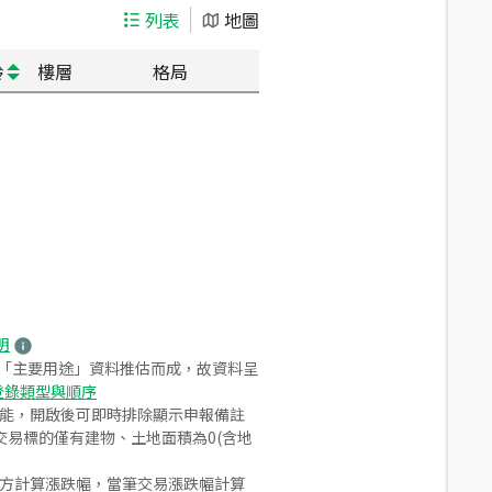
列表
地圖
齡
樓層
格局
明
之「主要用途」資料推估而成，故資料呈
登錄類型與順序
功能，開啟後可即時排除顯示申報備註
易標的僅有建物、土地面積為0(含地
合方計算漲跌幅，當筆交易漲跌幅計算