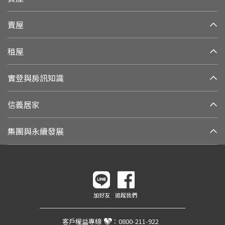
賣屋
租屋
實登與房訊知識
信義居家
集團與永續發展
加好友
追蹤我們
客戶權益專線
：
0800-211-922