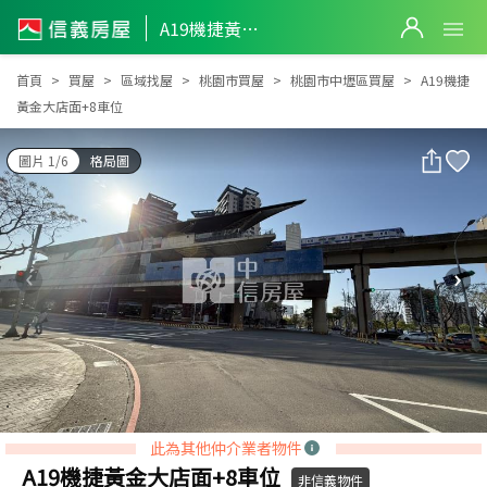
A19機捷黃金大店面+8車位
A19機捷黃金大店面+8車位
首頁
買屋
區域找屋
桃園市買屋
桃園市中壢區買屋
A19機捷
黃金大店面+8車位
圖片 1/6
格局圖
此為其他仲介業者物件
A19機捷黃金大店面+8車位
非信義物件