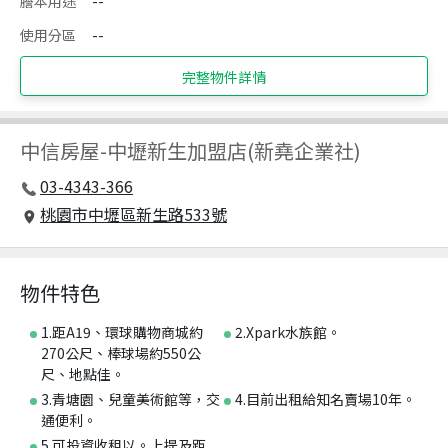
謄本用途
--
使用分區
--
完整物件詳情
中信房屋
-
中壢新生加盟店(新堯企業社)
03-4343-366
桃園市中壢區新生路533號
物件特色
1.距A19、環球購物商城約
2.Xpark水族館。
270公尺、棒球場約550公
尺、地點佳。
3.青塘園、兒童美術館等，交
4.目前出租給知名賣場10年。
通便利。
5.可投資收租以。上提及距