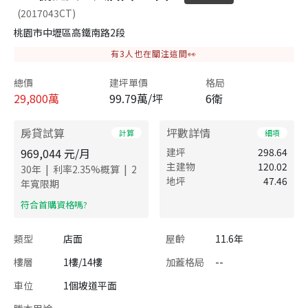
(2017043CT)
桃園市中壢區高鐵南路2段
有
3
人也在關注這間👀
總價
建坪單價
格局
29,800
萬
99.79萬/坪
6衛
房貸試算
坪數詳情
計算
細項
969,044
元/月
建坪
298.64
主建物
120.02
|
|
30
年
利率
2.35
%概算
2
地坪
47.46
年寬限期
​符合首購資格嗎?
類型
店面
屋齡
11.6年
樓層
1樓/14樓
加蓋格局
--
車位
1個坡道平面