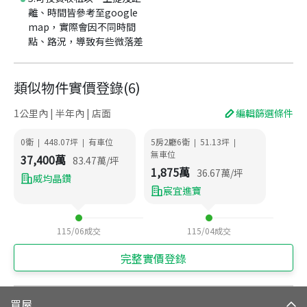
離、時間皆參考至google
map，實際會因不同時間
點、路況，導致有些微落差
類似物件實價登錄
(
6
)
1公里內 | 半年內 | 店面
編輯篩選條件
0衛
448.07
坪
有車位
5房2廳6衛
51.13
坪
|
|
|
|
無車位
37,400
萬
83.47
萬/坪
1,875
萬
36.67
萬/坪
威均晶鑽
宸宜進寶
115/06
成交
115/04
成交
完整實價登錄
買屋