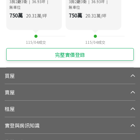
3房2廳3衛
36.93
坪
3房2廳3衛
36.93
坪
|
|
|
|
無車位
無車位
750
萬
750
萬
20.31
萬/坪
20.31
萬/坪
115/04
成交
115/04
成交
完整實價登錄
買屋
賣屋
租屋
實登與房訊知識