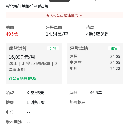
彰化縣竹塘鄉竹林路1段
有
2
人也在關注這間👀
總價
建坪單價
格局
495
萬
14.54萬/坪
4房3廳3衛
房貸試算
坪數詳情
計算
細項
16,097
元/月
建坪
34.05
主建物
34.05
|
|
30
年
利率
2.35
%概算
2
地坪
24.28
年寬限期
​符合首購資格嗎?
類型
別墅/透天
屋齡
46.6年
樓層
1-2樓/2樓
加蓋格局
--
車位
--
謄本用途
--