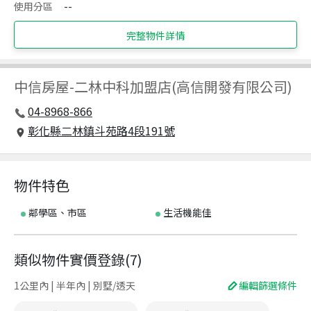
使用分區
--
完整物件詳情
中信房屋
-
二林中科加盟店(高信開發有限公司)
04-8968-866
彰化縣二林鎮斗苑路4段191號
物件特色
鄰學區、市區
生活機能佳
類似物件實價登錄
(
7
)
1公里內 | 半年內 | 別墅/透天
編輯篩選條件