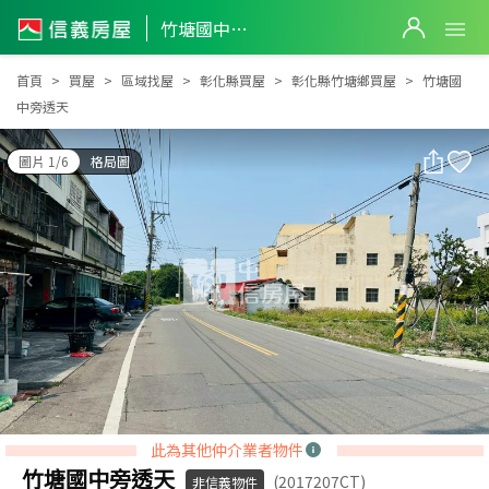
竹塘國中旁透天
竹塘國中旁透天
首頁
買屋
區域找屋
彰化縣買屋
彰化縣竹塘鄉買屋
竹塘國
中旁透天
圖片 1/6
格局圖
此為其他仲介業者物件
竹塘國中旁透天
(2017207CT)
非信義物件