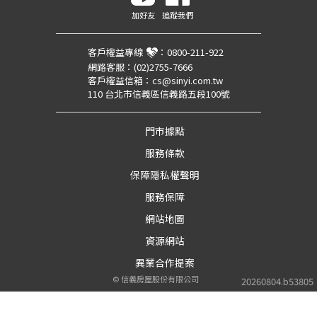
加好友
追蹤我們
客戶權益專線
：
0800-211-922
網路客服：
(02)2755-7666
客戶權益信箱：
cs@sinyi.com.tw
110 台北市信義區信義路五段100號
門市據點
服務條款
保障隱私權聲明
服務保障
網站地圖
資源網站
異業合作提案
©
信義房屋股份有限公司
20260804.b53805