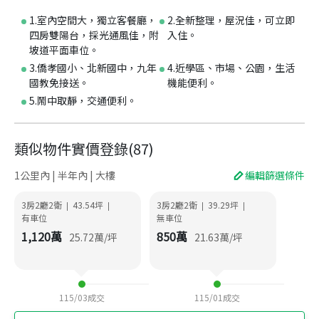
1.室內空間大，獨立客餐廳，
2.全新整理，屋況佳，可立即
四房雙陽台，採光通風佳，附
入住。
坡道平面車位。
3.僑孝國小、北新國中，九年
4.近學區、市場、公園，生活
國教免接送。
機能便利。
5.鬧中取靜，交通便利。
類似物件實價登錄
(
87
)
1公里內 | 半年內 | 大樓
編輯篩選條件
3房2廳2衛
43.54
坪
3房2廳2衛
39.29
坪
|
|
|
|
有車位
無車位
1,120
萬
850
萬
25.72
萬/坪
21.63
萬/坪
115/03
成交
115/01
成交