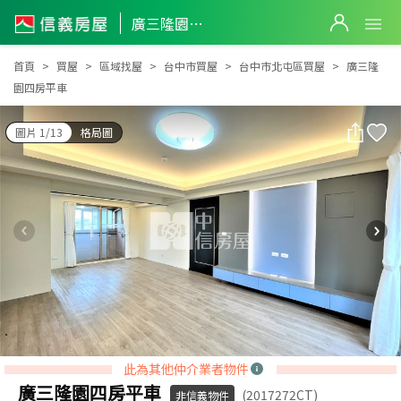
廣三隆園四房平車
廣三隆園四房平車
首頁
買屋
區域找屋
台中市買屋
台中市北屯區買屋
廣三隆
園四房平車
圖片 1/13
格局圖
此為其他仲介業者物件
廣三隆園四房平車
(2017272CT)
非信義物件