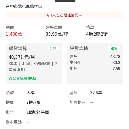
台中市北屯區僑孝街
有
3
人也在關注這間👀
總價
建坪單價
格局
1,488
萬
33.99萬/坪
4房2廳2衛
房貸試算
坪數詳情
計算
細項
48,371
元/月
建坪
43.78
主+陽
33.3
|
|
30
年
利率
2.35
%概算
2
地坪
7.59
年寬限期
​符合首購資格嗎?
類型
大樓
屋齡
32.6年
樓層
7樓/7樓
加蓋格局
--
車位
1個坡道平面
謄本用途
--