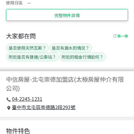
使用分區
--
完整物件詳情
大家都在問
換一換
是否使用天然瓦斯？
是否有漏水的情況？
附近是否有捷運/公車站？
附近的租金行情如何？
中信房屋
-
北屯崇德加盟店(太極房屋仲介有限
公司)
04-2245-1231
臺中市北屯區崇德路2段293號
物件特色