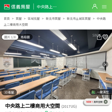
中央路上二樓商用大空間
中央路上二樓商用大空間
首頁
買屋
區域找屋
新北市買屋
新北市土城區買屋
中央路
上二樓商用大空間
圖片 1/8
格局圖
一鍵清空
3D看屋
NEW！
清爽空間
中央路上二樓商用大空間
(2017UG)