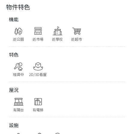
物件特色
機能
近公園
近市場
近學校
近超市
特色
租賃中
2D/3D看屋
屋況
有陽台
有電梯
設施