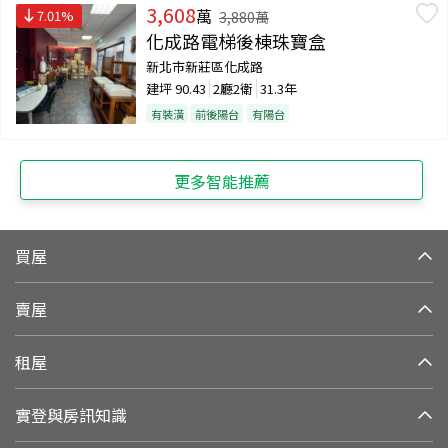
3,608
萬
7.01
%
3,880
萬
化成路電梯後棟珠寶盒
新北市新莊區化成路
建坪
90.43
2廳2衛
31.3年
有裝潢
前後陽台
有陽台
更多智能推薦
買屋
賣屋
租屋
實登與房訊知識