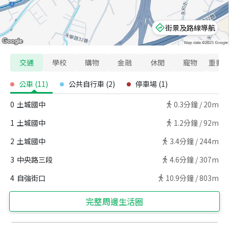
街景及路線導航
交通
學校
購物
金融
休閒
寵物
重要
公車
(
11
)
公共自行車
(
2
)
停車場
(
1
)
0
土城國中
0.3
分鐘 /
20m
1
土城國中
1.2
分鐘 /
92m
2
土城國中
3.4
分鐘 /
244m
3
中央路三段
4.6
分鐘 /
307m
4
自強街口
10.9
分鐘 /
803m
完整周邊生活圈