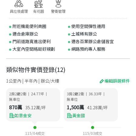
具垃圾處理
有花園
警衛管理
附近機能便利商圈
使用空間彈性運用
適合倉庫辦公
土城稀有辦公
門前道路寬進出便利
適各百業辦公倉儲皆宜
大室內空間格局好規劃
網路預約專人服務
類似物件實價登錄
(
12
)
1公里內 | 半年內 | 辦公/大樓
編輯篩選條件
2房2廳2衛
24.77
坪
3房2廳2衛
36.33
坪
|
|
|
|
無車位
無車位
870
萬
1,500
萬
35.12
萬/坪
41.28
萬/坪
如意金安
黃金國
115/04
成交
115/03
成交