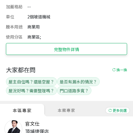
加蓋格局
--
車位
2個坡道機械
謄本用途
商業用
使用分區
商業區;
完整物件詳情
大家都在問
換一換
屋主自住嗎？還是空屋？
是否有漏水的情況？
屋況好嗎？需要整理嗎？
門口道路多寬？
本區專家
本案專家
更多挑選
官文仕
頂埔捷運店