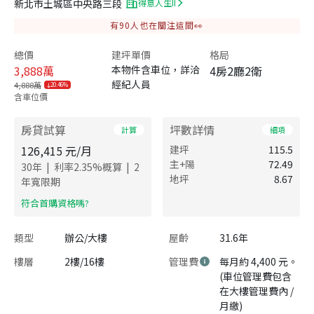
新北市土城區中央路三段
得意人生II
有
90
人也在關注這間👀
總價
建坪單價
格局
3,888
萬
本物件含車位，詳洽
4房2廳2衛
經紀人員
4,888萬
20.46%
含車位價
房貸試算
坪數詳情
計算
細項
126,415
元/月
建坪
115.5
主+陽
72.49
|
|
30
年
利率
2.35
%概算
2
地坪
8.67
年寬限期
​符合首購資格嗎?
類型
辦公/大樓
屋齡
31.6年
樓層
2樓/16樓
管理費
每月約 4,400 元。
(車位管理費包含
在大樓管理費內 /
月繳)