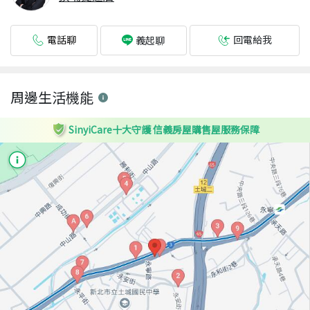
電話聊
回電給我
義起聊
周邊生活機能
SinyiCare十大守護 信義房屋購售屋服務保障