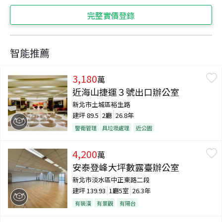
完整實價登錄
智能推薦
3,180
萬
近海山捷運３號出口辦公室
新北市土城區裕生路
建坪
89.5
2廳
26.8年
警衛管理
具垃圾處理
近公園
4,200
萬
安泰登峰大坪數露臺辦公室
新北市淡水區中正東路二段
建坪
139.93
1廳5室
26.3年
有裝潢
有景觀
有陽台