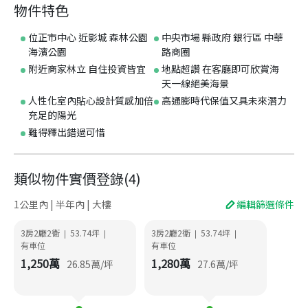
物件特色
位正市中心 近影城 森林公園
中央市場 縣政府 銀行區 中華
海濱公園
路商圈
附近商家林立 自住投資皆宜
地點超讚 在客廳即可欣賞海
天一線絕美海景
人性化室內貼心設計質感加倍
高通膨時代保值又具未來潛力
充足的陽光
難得釋出錯過可惜
類似物件實價登錄
(
4
)
1公里內 | 半年內 | 大樓
編輯篩選條件
3房2廳2衛
53.74
坪
3房2廳2衛
53.74
坪
|
|
|
|
有車位
有車位
1,250
萬
1,280
萬
26.85
萬/坪
27.6
萬/坪