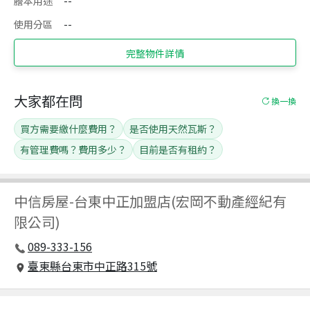
謄本用途
--
使用分區
--
完整物件詳情
大家都在問
換一換
買方需要繳什麼費用？
是否使用天然瓦斯？
有管理費嗎？費用多少？
目前是否有租約？
中信房屋
-
台東中正加盟店(宏岡不動產經紀有
限公司)
089-333-156
臺東縣台東市中正路315號