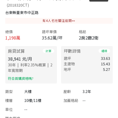
(2018320CT)
台東縣臺東市中正路
有
4
人也在關注這間👀
總價
建坪單價
格局
1,198
萬
35.62萬/坪
2房2廳2衛
房貸試算
坪數詳情
計算
細項
38,941
元/月
建坪
33.63
主建物
15.43
|
|
30
年
利率
2.35
%概算
2
地坪
5.27
年寬限期
​符合首購資格嗎?
類型
大樓
屋齡
3.2年
樓層
10樓/11樓
加蓋格局
--
車位
--