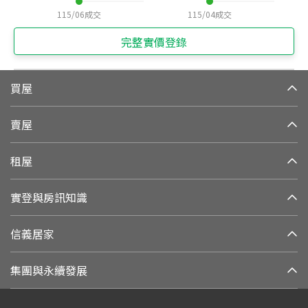
115/06
成交
115/04
成交
完整實價登錄
買屋
賣屋
租屋
實登與房訊知識
信義居家
集團與永續發展