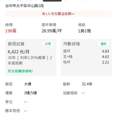
台中市太平區中山路1段
有
1
人也在關注這間👀
總價
建坪單價
格局
198
萬
28.99萬/坪
1房1衛
房貸試算
坪數詳情
計算
細項
6,422
元/月
建坪
6.83
主+陽
4.62
|
|
30
年
利率
2.35
%概算
2
地坪
2.21
年寬限期
​符合首購資格嗎?
類型
大樓
屋齡
31.4年
樓層
3樓/5樓
加蓋格局
--
車位
--
謄本用途
--