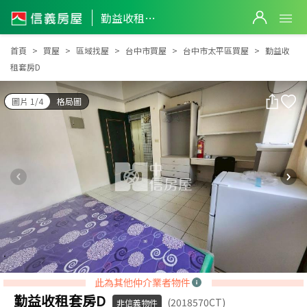
勤益收租套房D
勤益收租套房D
首頁
買屋
區域找屋
台中市買屋
台中市太平區買屋
勤益收
租套房D
圖片 1/4
格局圖
此為其他仲介業者物件
勤益收租套房D
(2018570CT)
非信義物件