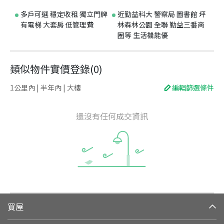
多戶可選 穩定收租 獨立門牌
近勤益科大 警察局 圖書館 坪
有電梯 大套房 低管理費
林森林公園 全聯 勤益三番商
圈等 生活機能優
類似物件實價登錄
(
0
)
1公里內 | 半年內 | 大樓
編輯篩選條件
還沒有任何成交資訊
買屋