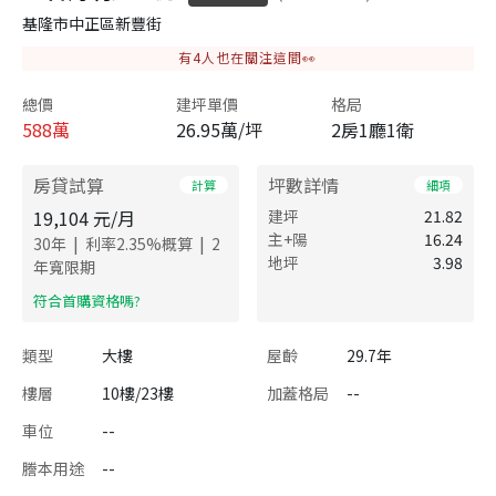
基隆市中正區新豐街
有
4
人也在關注這間👀
總價
建坪單價
格局
588
萬
26.95萬/坪
2房1廳1衛
房貸試算
坪數詳情
計算
細項
19,104
元/月
建坪
21.82
主+陽
16.24
|
|
30
年
利率
2.35
%概算
2
地坪
3.98
年寬限期
​符合首購資格嗎?
類型
大樓
屋齡
29.7年
樓層
10樓/23樓
加蓋格局
--
車位
--
謄本用途
--