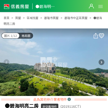
●碧海明亮二房
●碧海明亮二房
首頁
買屋
區域找屋
基隆市買屋
基隆市中正區買屋
●碧海
明亮二房
圖片 1/12
格局圖
此為其他仲介業者物件
●碧海明亮二房
(2019116CT)
非信義物件