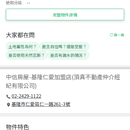
使用分區
--
完整物件詳情
大家都在問
換一換
土地屬性為何？
屋主自住嗎？還是空屋？
是否使用天然瓦斯？
是否有漏水的情況？
中信房屋
-
基隆仁愛加盟店(頂真不動產仲介經
紀有限公司)
02-2429-1122
基隆市仁愛區仁一路261-3號
物件特色