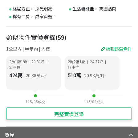
格局方正， 採光明亮
生活機能佳， 商圈熱鬧
稀有二房， 成家首選。
類似物件實價登錄
(
59
)
1公里內 | 半年內 | 大樓
編輯篩選條件
2房1廳1衛
20.31
坪
2房2廳1衛
24.37
坪
|
|
|
|
無車位
無車位
424
萬
510
萬
20.88
萬/坪
20.93
萬/坪
115/05
成交
115/03
成交
完整實價登錄
買屋