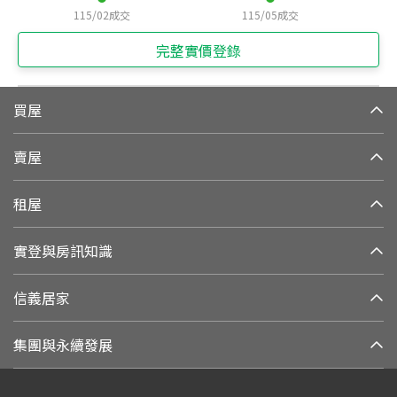
115/02
成交
115/05
成交
完整實價登錄
買屋
賣屋
租屋
實登與房訊知識
信義居家
集團與永續發展