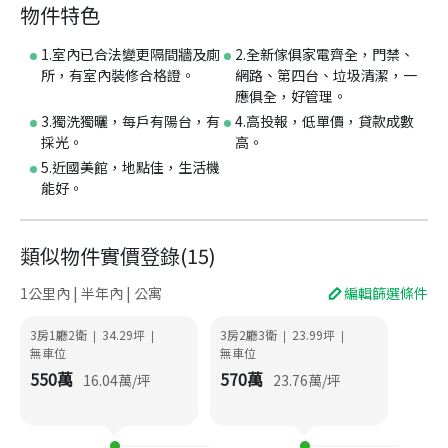
物件特色
1.室內已合法變更隔間牆及廁
2.全新傢俱家電齊全，門禁、
所，有室內裝修合格證。
網路、第四台、垃圾清潔，一
應俱全，好管理。
3.獨洗獨曬，每戶有陽台，有
4.高投報，低單價，貸款成數
採光。
高。
5.近國美館，地點佳，生活機
能好。
類似物件實價登錄
(
15
)
1公里內 | 半年內 | 公寓
編輯篩選條件
3房1廳2衛
34.29
坪
3房2廳3衛
23.99
坪
|
|
|
|
無車位
無車位
550
萬
570
萬
16.04
萬/坪
23.76
萬/坪