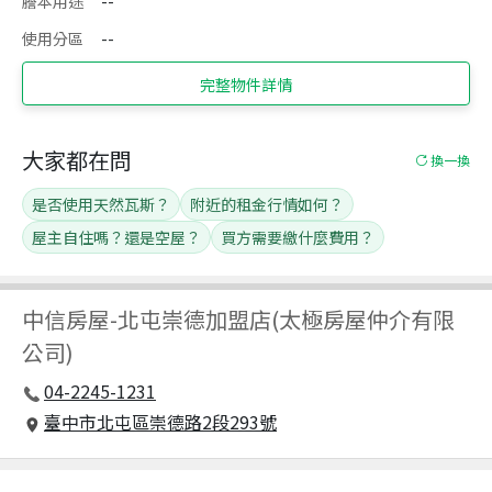
謄本用途
--
使用分區
--
完整物件詳情
大家都在問
換一換
是否使用天然瓦斯？
附近的租金行情如何？
屋主自住嗎？還是空屋？
買方需要繳什麼費用？
中信房屋
-
北屯崇德加盟店(太極房屋仲介有限
公司)
04-2245-1231
臺中市北屯區崇德路2段293號