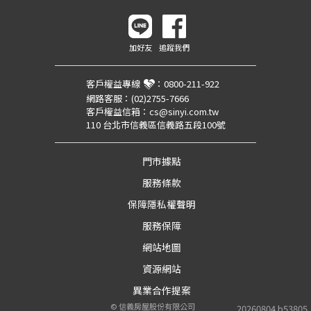
加好友
追蹤我們
客戶權益專線
：
0800-211-922
網路客服：
(02)2755-7666
客戶權益信箱：
cs@sinyi.com.tw
110 台北市信義區信義路五段100號
門市據點
服務條款
保障隱私權聲明
服務保障
網站地圖
資源網站
異業合作提案
©
信義房屋股份有限公司
20260804.b53805