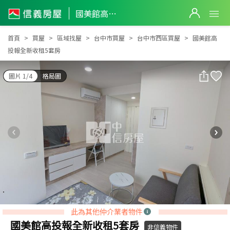
國美館高投報全新收租5套房
國美館高投報全新收租5套房
首頁
買屋
區域找屋
台中市買屋
台中市西區買屋
國美館高
投報全新收租5套房
圖片 1/4
格局圖
此為其他仲介業者物件
國美館高投報全新收租5套房
非信義物件