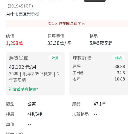
(2019451CT)
台中市西區樂群街
有
1
人也在關注這間👀
總價
建坪單價
格局
1,298
萬
33.38萬/坪
5房5廳5衛
房貸試算
坪數詳情
計算
細項
42,192
元/月
建坪
38.88
主+陽
34.3
|
|
30
年
利率
2.35
%概算
2
地坪
10.88
年寬限期
​符合首購資格嗎?
類型
公寓
屋齡
47.1年
樓層
4樓/5樓
加蓋格局
--
車位
--