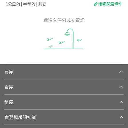
1公里內 | 半年內 | 其它
編輯篩選條件
還沒有任何成交資訊
買屋
賣屋
租屋
實登與房訊知識