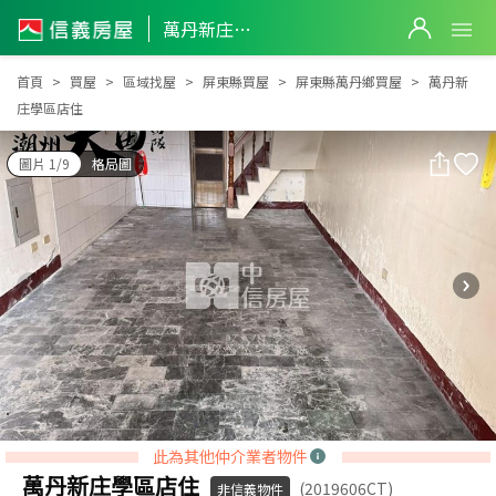
萬丹新庄學區店住
萬丹新庄學區店住
首頁
買屋
區域找屋
屏東縣買屋
屏東縣萬丹鄉買屋
萬丹新
庄學區店住
圖片 1/9
格局圖
此為其他仲介業者物件
萬丹新庄學區店住
(2019606CT)
非信義物件