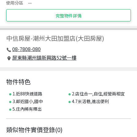
使用分區
--
完整物件詳情
中信房屋
-
潮州大田加盟店(大田房屋)
08-7808-080
屏東縣潮州鎮新興路52號一樓
物件特色
1.近88快速道路
2.店住合一,自住,經營兩相宜
3.鄰近國小,國中
4.7米活巷,進出便利
5.庄內稀有釋出
類似物件實價登錄
(
0
)