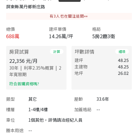
屏東縣萬丹鄉新庄路
有
3
人也在關注這間👀
總價
建坪單價
格局
688
萬
14.26萬/坪
5房2廳3衛
房貸試算
坪數詳情
計算
細項
22,356
元/月
建坪
48.25
主建物
48.25
|
|
30
年
利率
2.35
%概算
2
地坪
26.02
年寬限期
​符合首購資格嗎?
類型
其它
屋齡
33.6年
樓層
1-4樓/4樓
加蓋格局
--
車位
1個其他，詳情請洽經紀人員
謄本用途
--