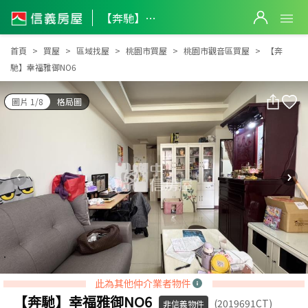
【奔馳】幸福雅御NO6
【奔馳】幸福雅御NO6
首頁
買屋
區域找屋
桃園市買屋
桃園市觀音區買屋
【奔
馳】幸福雅御NO6
圖片 1/8
格局圖
此為其他仲介業者物件
【奔馳】幸福雅御NO6
(2019691CT)
非信義物件