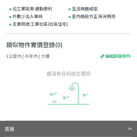
位工業區旁 通勤便利
生活商圈成型
戶數少出入單純
室內格局方正 採光明亮
主要用途:工業社區(社區住宅)
類似物件實價登錄
(
0
)
1公里內 | 半年內 | 大樓
編輯篩選條件
還沒有任何成交資訊
買屋