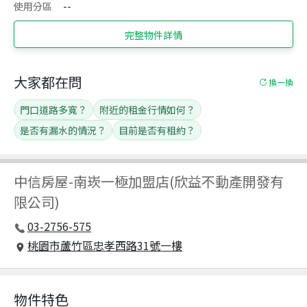
使用分區
--
完整物件詳情
大家都在問
換一換
門口道路多寬？
附近的租金行情如何？
是否有漏水的情況？
目前是否有租約？
中信房屋
-
南崁一極加盟店(欣益不動產開發有
限公司)
03-2756-575
桃園市蘆竹區忠孝西路31號一樓
物件特色