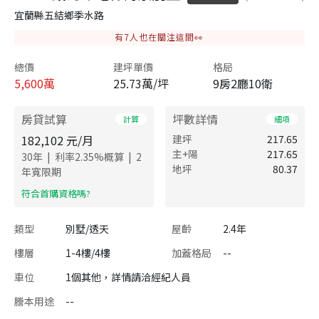
宜蘭縣五結鄉季水路
有
7
人也在關注這間👀
總價
建坪單價
格局
5,600
萬
25.73萬/坪
9房2廳10衛
房貸試算
坪數詳情
計算
細項
182,102
元/月
建坪
217.65
主+陽
217.65
|
|
30
年
利率
2.35
%概算
2
地坪
80.37
年寬限期
​符合首購資格嗎?
類型
別墅/透天
屋齡
2.4年
樓層
1-4樓/4樓
加蓋格局
--
車位
1個其他，詳情請洽經紀人員
謄本用途
--