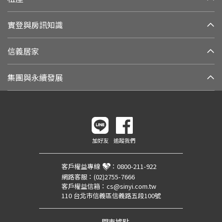
實登與房訊知識
信義居家
集團與永續發展
加好友
追蹤我們
客戶權益專線
：
0800-211-922
網路客服：
(02)2755-7666
客戶權益信箱：
cs@sinyi.com.tw
110 台北市信義區信義路五段100號
門市據點