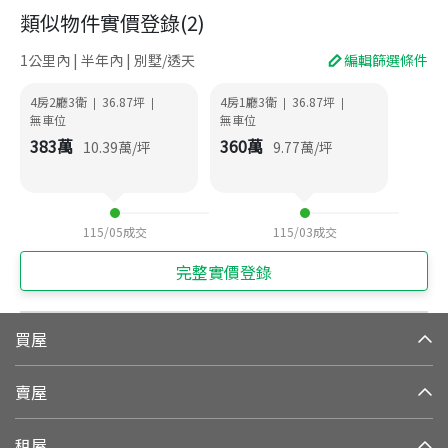
類似物件實價登錄
(
2
)
1公里內 | 半年內 | 別墅/透天
編輯篩選條件
4房2廳3衛
36.87
坪
4房1廳3衛
36.87
坪
|
|
|
|
無車位
無車位
383
萬
360
萬
10.39
萬/坪
9.77
萬/坪
115/05
成交
115/03
成交
完整實價登錄
買屋
賣屋
租屋