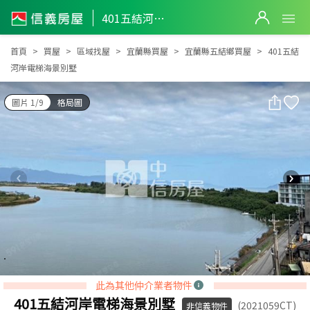
401五結河岸電梯海景別墅
401五結河岸電梯海景別墅
首頁
買屋
區域找屋
宜蘭縣買屋
宜蘭縣五結鄉買屋
401五結
河岸電梯海景別墅
圖片 1/9
格局圖
此為其他仲介業者物件
401五結河岸電梯海景別墅
(2021059CT)
非信義物件