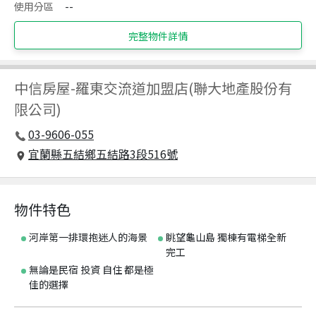
使用分區
--
完整物件詳情
中信房屋
-
羅東交流道加盟店(聯大地產股份有
限公司)
03-9606-055
宜蘭縣五結鄉五結路3段516號
物件特色
河岸第一排環抱迷人的海景
眺望龜山島 獨棟有電梯全新
完工
無論是民宿 投資 自住 都是極
佳的選擇