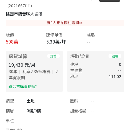
(2021667CT)
桃園市觀音區大堀段
有
0
人也在關注這間👀
總價
建坪單價
格局
598
萬
5.39萬/坪
--
房貸試算
坪數詳情
計算
細項
19,430
元/月
建坪
0
主建物
--
|
|
30
年
利率
2.35
%概算
2
地坪
111.02
年寬限期
​符合首購資格嗎?
類型
土地
屋齡
--
樓層
0樓/0樓
加蓋格局
--
車位
--