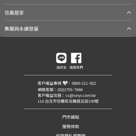
信義居家
集團與永續發展
加好友
追蹤我們
客戶權益專線
：
0800-211-922
網路客服：
(02)2755-7666
客戶權益信箱：
cs@sinyi.com.tw
110 台北市信義區信義路五段100號
門市據點
服務條款
保障隱私權聲明