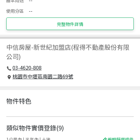
謄本用途
--
使用分區
--
完整物件詳情
中信房屋
-
新世紀加盟店(程得不動產股份有限
公司)
03-4620-808
桃園市中壢區南園二路69號
物件特色
類似物件實價登錄
(
9
)
1公里內 | 半年內 | 土地
編輯篩選條件