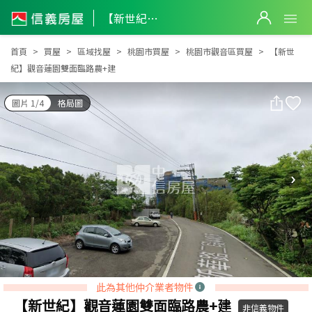
【新世紀】觀音蓮園雙面臨路農+建
【新世紀】觀音蓮園雙面臨路農+建
首頁
買屋
區域找屋
桃園市買屋
桃園市觀音區買屋
【新世
紀】觀音蓮園雙面臨路農+建
圖片 1/4
格局圖
此為其他仲介業者物件
【新世紀】觀音蓮園雙面臨路農+建
非信義物件