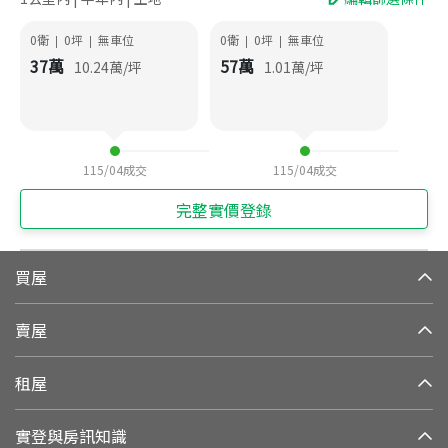
0衛
0
坪
無車位
0衛
0
坪
無車位
|
|
|
|
37
萬
57
萬
10.24
萬/坪
1.01
萬/坪
115/04
成交
115/04
成交
完整實價登錄
買屋
賣屋
租屋
實登與房訊知識