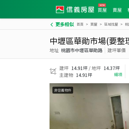
買屋
賣屋
更多相似
首頁
買屋
區域找屋
桃
中壢區華勛市場(要整
地址
桃園市中壢區華勛路
建坪單價
建坪
14.91坪
/ 地坪
14.37坪
主建物
14.91坪
細項
非信義物件