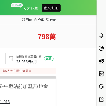
中壢區華勛市場(要整理)透天
人才招募
登入/註冊
列印
分享
收藏
798
萬
依據你的設定值計算
試算
25,933
元/月
有
5
人也在關注這間👀
屋
-
中壢站前加盟店(桃金
1-013