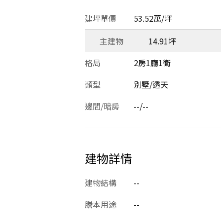
建坪單價
53.52萬/坪
主建物
14.91坪
格局
2房1廳1衛
類型
別墅/透天
邊間/暗房
--/--
建物詳情
建物結構
--
謄本用途
--