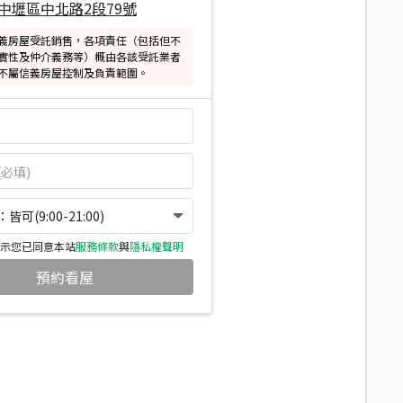
中壢區中北路2段79號
義房屋受託銷售，各項責任（包括但不
實性及仲介義務等）概由各該受託業者
不屬信義房屋控制及負責範圍。
可(9:00-21:00)
示您已同意本站
服務條款
與
隱私權聲明
預約看屋