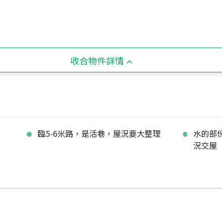
收合物件詳情
臨5-6米路，是活巷，屋況要大整理
水的部
況交屋