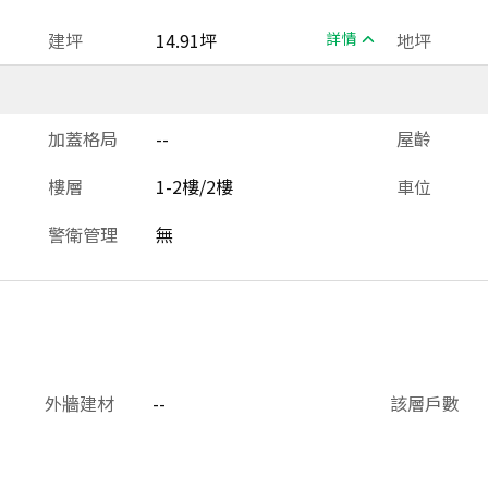
建坪
14.91坪
詳情
地坪
加蓋格局
--
屋齡
樓層
1-2樓/2樓
車位
警衛管理
無
外牆建材
--
該層戶數