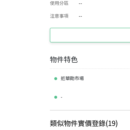
使用分區
--
注意事項
--
物件特色
近華勛市場
-
類似物件實價登錄
(
19
)