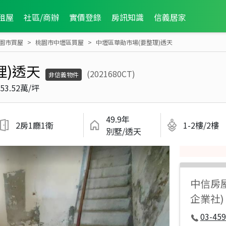
租屋
社區/商辦
實價登錄
房訊知識
信義居家
園市買屋
桃園市中壢區買屋
中壢區華勛市場(要整理)透天
理)透天
(2021680CT)
非信義物件
53.52萬/坪
49.9年
2房1廳1衛
1-2樓/2樓
別墅/透天
中信房
企業社)
03-459