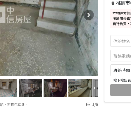
桃園市
本物件非信
限於廣告真
自行負責，
聯絡時間：皆
按下按鈕表
1
/
8
紹，非物件本身。