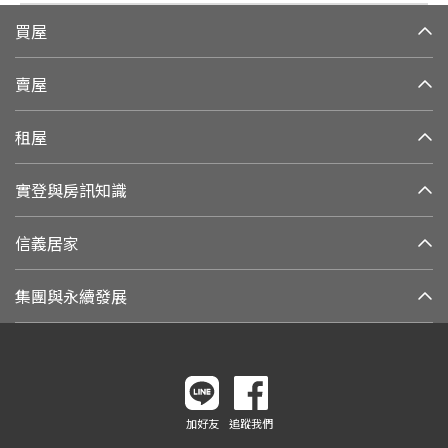
買屋
賣屋
租屋
實登與房訊知識
信義居家
集團與永續發展
加好友
追蹤我們