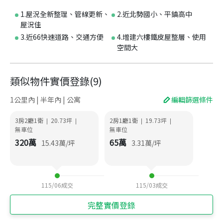
1.屋況全新整理、管線更新、
2.近北勢國小、平鎮高中
屋況佳
3.近66快速道路、交通方便
4.增建六樓鐵皮屋整層、使用
空間大
類似物件實價登錄
(
9
)
1公里內 | 半年內 | 公寓
編輯篩選條件
3房2廳1衛
20.73
坪
2房1廳1衛
19.73
坪
|
|
|
|
無車位
無車位
320
萬
65
萬
15.43
萬/坪
3.31
萬/坪
115/06
成交
115/03
成交
完整實價登錄