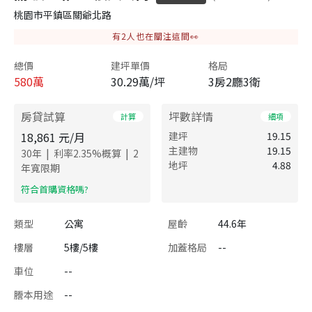
桃園市平鎮區關爺北路
有
2
人也在關注這間👀
總價
建坪單價
格局
580
萬
30.29萬/坪
3房2廳3衛
房貸試算
坪數詳情
計算
細項
18,861
元/月
建坪
19.15
主建物
19.15
|
|
30
年
利率
2.35
%概算
2
地坪
4.88
年寬限期
​符合首購資格嗎?
類型
公寓
屋齡
44.6年
樓層
5樓/5樓
加蓋格局
--
車位
--
謄本用途
--