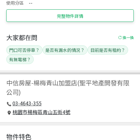
使用分區
--
完整物件詳情
大家都在問
換一換
門口可否停車？
是否有漏水的情況？
目前是否有租約？
有無電梯？
中信房屋
-
楊梅青山加盟店(聖平地產開發有限
公司)
03-4643-355
桃園市楊梅區青山五街4號
物件特色