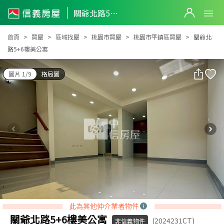
關爺北路5+6樓美公寓
關爺北路5+6樓美公寓
首頁
買屋
區域找屋
桃園市買屋
桃園市平鎮區買屋
關爺北
路5+6樓美公寓
圖片 1/9
格局圖
此為其他仲介業者物件
關爺北路5+6樓美公寓
(2024231CT)
非信義物件