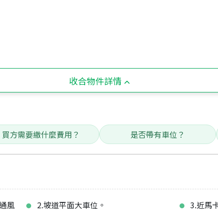
收合物件詳情
買方需要繳什麼費用？
是否帶有車位？
通風
2.坡道平面大車位。
3.近