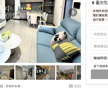
臺中市
本物件非信
限於廣告真
自行負責，
聯絡時間：皆
按下按鈕表
1
/
11
紹，非物件本身。