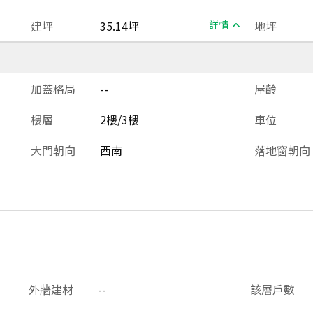
建坪
35.14坪
詳情
地坪
加蓋格局
--
屋齡
樓層
2樓/3樓
車位
大門朝向
西南
落地窗朝向
外牆建材
--
該層戶數