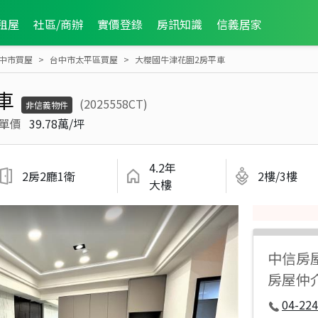
租屋
社區/商辦
實價登錄
房訊知識
信義居家
中市買屋
台中市太平區買屋
大櫻國牛津花園2房平車
車
(2025558CT)
非信義物件
單價
39.78萬/坪
4.2年
2房2廳1衛
2樓/3樓
大樓
中信房
房屋仲
04-224