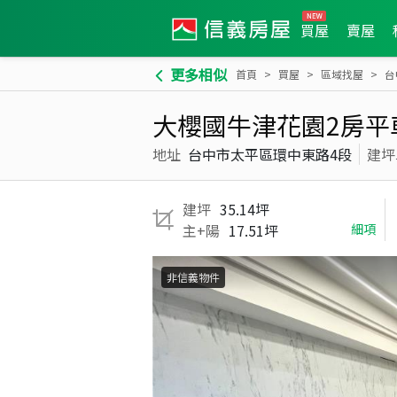
買屋
賣屋
更多相似
首頁
買屋
區域找屋
台
大櫻國牛津花園2房平
地址
台中市太平區環中東路4段
建坪
建坪
35.14坪
主+陽
17.51坪
細項
非信義物件