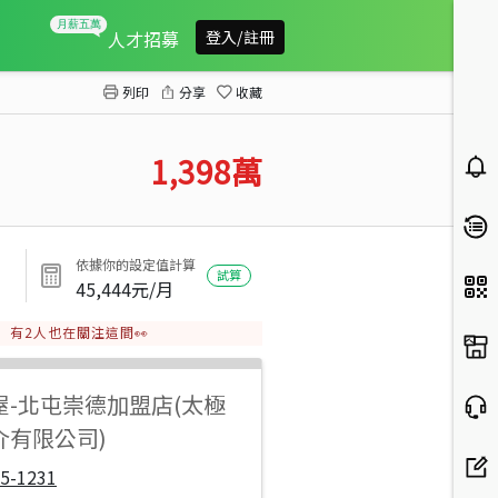
大櫻國牛津花園2房平車
人才招募
登入/註冊
列印
分享
收藏
1,398
萬
依據你的設定值計算
試算
45,444
元/月
有
2
人也在關注這間👀
屋
-
北屯崇德加盟店(太極
介有限公司)
5-1231