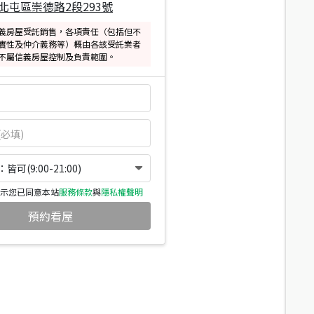
北屯區崇德路2段293號
義房屋受託銷售，各項責任（包括但不
實性及仲介義務等）概由各該受託業者
不屬信義房屋控制及負責範圍。
可(9:00-21:00)
示您已同意本站
服務條款
與
隱私權聲明
預約看屋