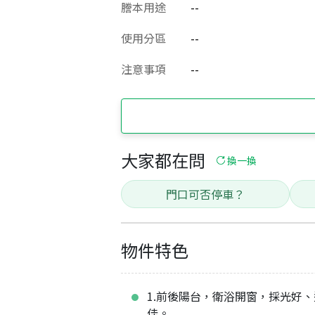
謄本用途
--
使用分區
--
注意事項
--
大家都在問
換一換
門口可否停車？
物件特色
1.前後陽台，衛浴開窗，採光好、
佳。