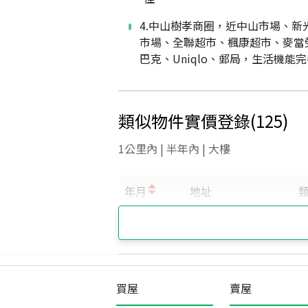
4.中山樹孝商圈，近中山市場、新
市場、全聯超市、楓康超市、麥當
巴克、Uniqlo、郵局，生活機能
類似物件實價登錄
(
125
)
1公里內 | 半年內 | 大樓
買屋
賣屋