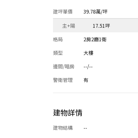
建坪單價
39.78萬/坪
主+陽
17.51坪
格局
2房2廳1衛
類型
大樓
邊間/暗房
--/--
警衛管理
有
建物詳情
建物結構
--