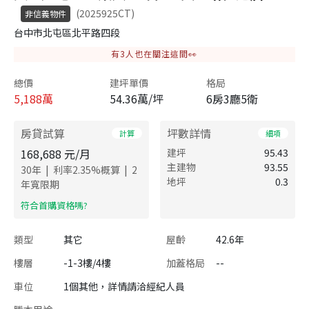
(2025925CT)
非信義物件
台中市北屯區北平路四段
有
3
人也在關注這間👀
總價
建坪單價
格局
5,188
萬
54.36萬/坪
6房3廳5衛
房貸試算
坪數詳情
計算
細項
168,688
元/月
建坪
95.43
主建物
93.55
|
|
30
年
利率
2.35
%概算
2
地坪
0.3
年寬限期
​符合首購資格嗎?
類型
其它
屋齡
42.6年
樓層
-1-3樓/4樓
加蓋格局
--
車位
1個其他，詳情請洽經紀人員