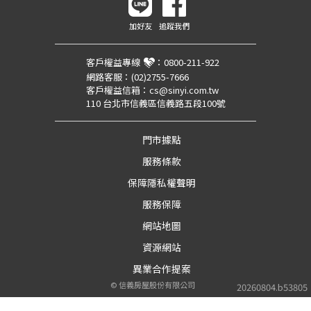
加好友
追蹤我們
客戶權益專線
：
0800-211-922
網路客服：
(02)2755-7666
客戶權益信箱：
cs@sinyi.com.tw
110 台北市信義區信義路五段100號
門市據點
服務條款
保障隱私權聲明
服務保障
網站地圖
資源網站
異業合作提案
©
信義房屋股份有限公司
20260804.b53805