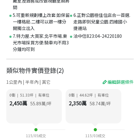
藏室及酒窖或改做視聽室麻將
間
5.可重新規劃樓上改套.如保留
6.正對公園極佳住店合一首選.
一樓格局.二樓可以跟一樓分
走路即到兒童公園.四維國小
開獨立出入
捷運站
7.特力屋.大買家.北平市場.東
洽中信823:04-24220180
光市場採買方便.騎車均不用3
分鐘均可到
類似物件實價登錄
(
2
)
1公里內 | 半年內 | 其它
編輯篩選條件
0衛
51.33
坪
有車位
0衛
44.62
坪
有車位
|
|
|
|
2,450
萬
2,350
萬
55.89
萬/坪
58.74
萬/坪
115/05
成交
115/03
成交