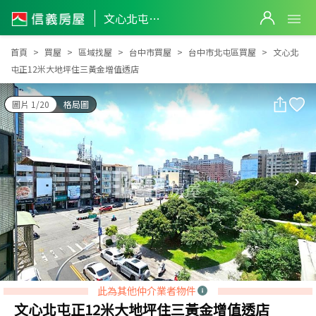
文心北屯正12米大地坪住三黃金增值透店
文心北屯正12米大地坪住三黃金增值透店
首頁
買屋
區域找屋
台中市買屋
台中市北屯區買屋
文心北
屯正12米大地坪住三黃金增值透店
圖片 1/20
格局圖
此為其他仲介業者物件
文心北屯正12米大地坪住三黃金增值透店