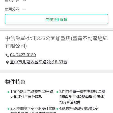
謄本用途
--
使用分區
--
完整物件詳情
中信房屋
-
北屯823公園加盟店(盛鑫不動產經紀
有限公司)
04-2422-0180
臺中市北屯區昌平路2段18-33號
物件特色
1.文心路北屯路交界.12米路
2.門前停車一樓有孝親房.二樓
大地坪住三無分隔島
2間套房.三樓2間套房.每層樓
均有衛浴設備
3.大空間地下室不潮溼可當儲
4.總共格局6房7廳5衛1室