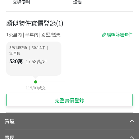
交通便利
煩惱
類似物件實價登錄
(
1
)
1公里內 | 半年內 | 別墅/透天
編輯篩選條件
3房1廳2衛
30.14
坪
|
|
無車位
530
萬
17.58
萬/坪
115/03
成交
完整實價登錄
買屋
賣屋