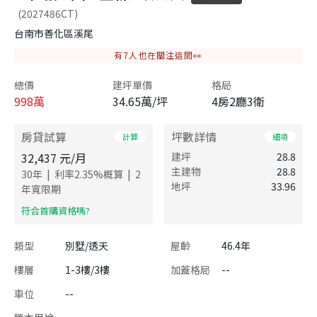
(2027486CT)
台南市善化區溪尾
有
7
人也在關注這間👀
總價
建坪單價
格局
998
萬
34.65萬/坪
4房2廳3衛
房貸試算
坪數詳情
計算
細項
32,437
元/月
建坪
28.8
主建物
28.8
|
|
30
年
利率
2.35
%概算
2
地坪
33.96
年寬限期
​符合首購資格嗎?
類型
別墅/透天
屋齡
46.4年
樓層
1-3樓/3樓
加蓋格局
--
車位
--