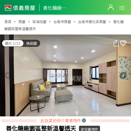
善化糖廠園區整新溫馨透天
善化糖廠園區整新溫馨透天
首頁
買屋
區域找屋
台南市買屋
台南市善化區買屋
善化糖
廠園區整新溫馨透天
圖片 1/15
格局圖
此為其他仲介業者物件
善化糖廠園區整新溫馨透天
非信義物件