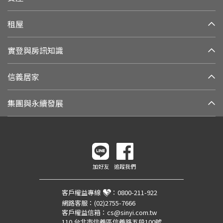
租屋
實登與房訊知識
信義居家
集團與永續發展
加好友
追蹤我們
客戶權益專線
：
0800-211-922
網路客服：
(02)2755-7666
客戶權益信箱：
cs@sinyi.com.tw
110 台北市信義區信義路五段100號