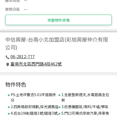
謄本用途
--
使用分區
--
完整物件詳情
中信房屋
-
台南小北加盟店(彩旭房屋仲介有限
公司)
06-2812-777
臺南市北區西門路4段462號
物件特色
PS:土地坪數含5.01坪道路持
1.全屋整新透天,水電管路全拉
分
新
2.四房格局好規劃,採光通風佳
3.近善糖園區/南科/牛墟/學區
4.近台19線/國道1號/國道3號,
5.門口可橫式停放汽車,停車免