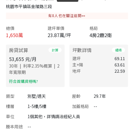
桃園市平鎮區金陵路三段
有
8
人也在關注這間👀
總價
建坪單價
格局
1,650
萬
23.87萬/坪
4房2廳2衛
房貸試算
坪數詳情
計算
細項
53,655
元/月
建坪
69.11
主+陽
63.61
|
|
30
年
利率
2.35
%概算
2
地坪
22.59
年寬限期
​符合首購資格嗎?
類型
別墅/透天
屋齡
29.7年
樓層
1-5樓/5樓
加蓋格局
--
車位
1個其他，詳情請洽經紀人員
謄本用途
--