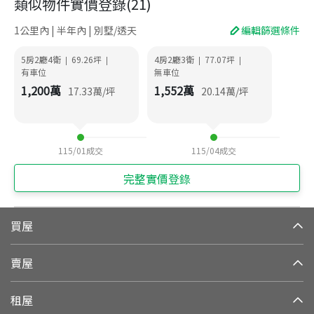
類似物件實價登錄
(
21
)
1公里內 | 半年內 | 別墅/透天
編輯篩選條件
5房2廳4衛
69.26
坪
4房2廳3衛
77.07
坪
|
|
|
|
有車位
無車位
1,200
萬
1,552
萬
17.33
萬/坪
20.14
萬/坪
115/01
成交
115/04
成交
完整實價登錄
買屋
賣屋
租屋