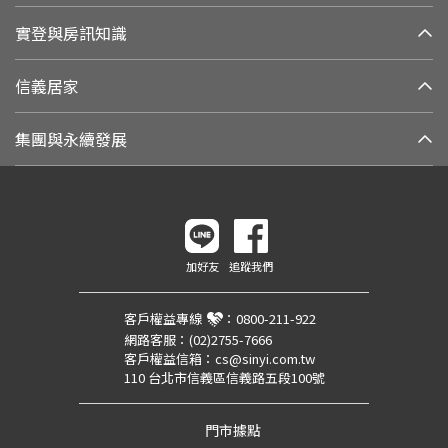
實登與房訊知識
信義居家
集團與永續發展
加好友
追蹤我們
客戶權益專線
：
0800-211-922
網路客服：
(02)2755-7666
客戶權益信箱：
cs@sinyi.com.tw
110 台北市信義區信義路五段100號
門市據點