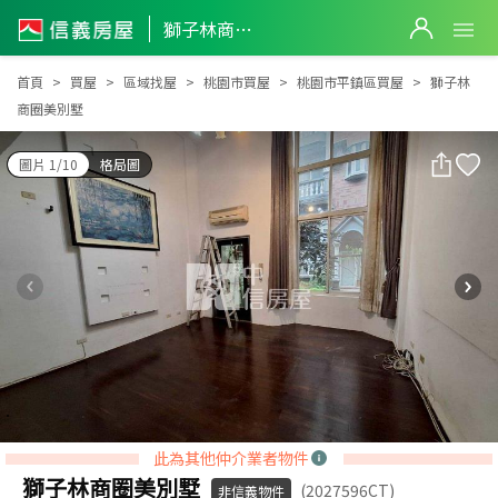
獅子林商圈美別墅
獅子林商圈美別墅
首頁
買屋
區域找屋
桃園市買屋
桃園市平鎮區買屋
獅子林
商圈美別墅
圖片 1/10
格局圖
此為其他仲介業者物件
獅子林商圈美別墅
(2027596CT)
非信義物件