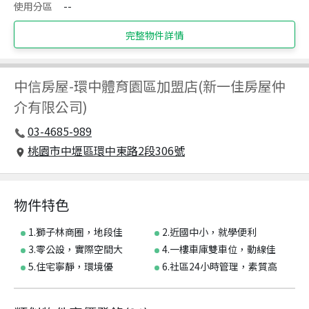
使用分區
--
完整物件詳情
中信房屋
-
環中體育園區加盟店(新一佳房屋仲
介有限公司)
03-4685-989
桃園市中壢區環中東路2段306號
物件特色
1.獅子林商圈，地段佳
2.近國中小，就學便利
3.零公設，實際空間大
4.一樓車庫雙車位，動線佳
5.住宅寧靜，環境優
6.社區24小時管理，素質高