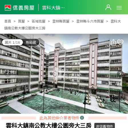
雲科大鎮南公教大樓公園旁大三房
雲科大鎮南公教大樓公園旁大三房
首頁
買屋
區域找屋
雲林縣買屋
雲林縣斗六市買屋
雲科大
鎮南公教大樓公園旁大三房
圖片 1/16
格局圖
此為其他仲介業者物件
雲科大鎮南公教大樓公園旁大三房
非信義物件