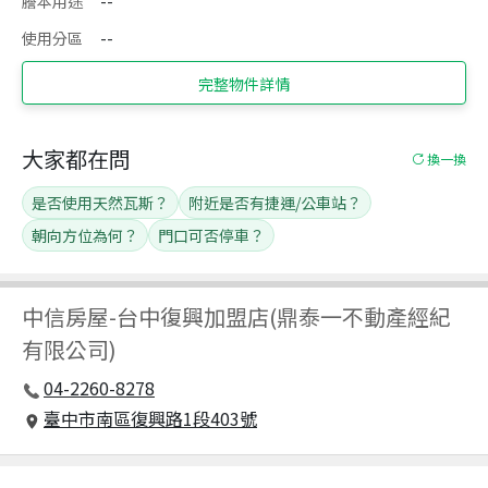
謄本用途
--
使用分區
--
完整物件詳情
大家都在問
換一換
是否使用天然瓦斯？
附近是否有捷運/公車站？
朝向方位為何？
門口可否停車？
中信房屋
-
台中復興加盟店(鼎泰一不動產經紀
有限公司)
04-2260-8278
臺中市南區復興路1段403號