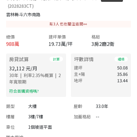
(2028283CT)
雲林縣斗六市南路
有
3
人也在關注這間👀
總價
建坪單價
格局
988
萬
19.73萬/坪
3房2廳2衛
房貸試算
坪數詳情
計算
細項
32,112
元/月
建坪
50.08
主+陽
35.86
|
|
30
年
利率
2.35
%概算
2
地坪
13.44
年寬限期
​符合首購資格嗎?
類型
大樓
屋齡
33.0年
樓層
3樓/7樓
加蓋格局
--
車位
1個坡道平面