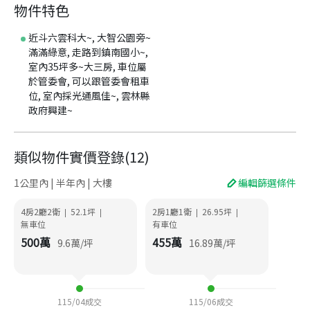
物件特色
近斗六雲科大~, 大智公園旁~
滿滿綠意, 走路到鎮南國小~,
室內35坪多~大三房, 車位屬
於管委會, 可以跟管委會租車
位, 室內採光通風佳~, 雲林縣
政府興建~
類似物件實價登錄
(
12
)
1公里內 | 半年內 | 大樓
編輯篩選條件
4房2廳2衛
52.1
坪
2房1廳1衛
26.95
坪
|
|
|
|
無車位
有車位
500
萬
455
萬
9.6
萬/坪
16.89
萬/坪
115/04
成交
115/06
成交