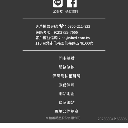
加好友
追蹤我們
客戶權益專線
：
0800-211-922
網路客服：
(02)2755-7666
客戶權益信箱：
cs@sinyi.com.tw
110 台北市信義區信義路五段100號
門市據點
服務條款
保障隱私權聲明
服務保障
網站地圖
資源網站
異業合作提案
©
信義房屋股份有限公司
20260804.b53805