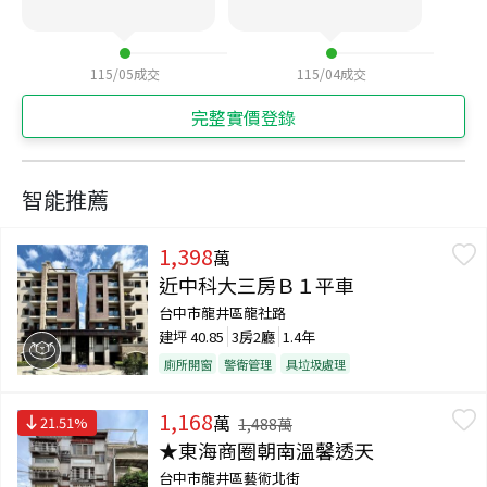
115/05
成交
115/04
成交
完整實價登錄
智能推薦
1,398
萬
近中科大三房Ｂ１平車
台中市龍井區龍社路
建坪
40.85
3房2廳
1.4年
廁所開窗
警衛管理
具垃圾處理
1,168
萬
21.51
%
1,488
萬
★東海商圈朝南溫馨透天
台中市龍井區藝術北街