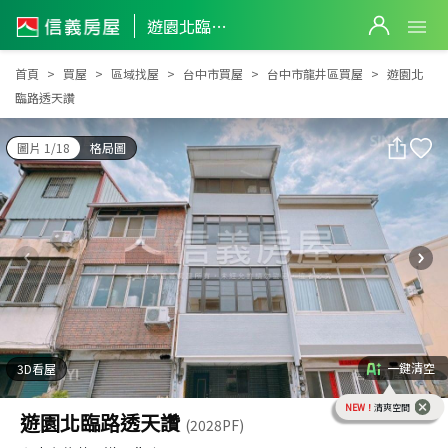
遊園北臨路透天讚
遊園北臨路透天讚
首頁
買屋
區域找屋
台中市買屋
台中市龍井區買屋
遊園北
臨路透天讚
圖片 1/18
格局圖
一鍵清空
3D看屋
NEW！
清爽空間
遊園北臨路透天讚
(2028PF)