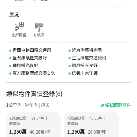
屋況
廁所開窗
有裝潢
近西屯路四段交通讚
近東海藝術商圈
屋況維護佳質感好
生活機能交通便利
通風採光良好
通風採光良好
買方服務費成交價１％
信義十大守護
類似物件實價登錄
(
6
)
1公里內 | 半年內 | 透天
編輯篩選條件
3房2廳2衛
31.04
坪
4房2廳3衛
46.99
坪
|
|
|
|
無車位
無車位
1,250
萬
1,250
萬
40.28
萬/坪
26.6
萬/坪