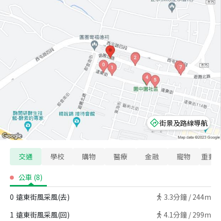
街景及路線導航
交通
學校
購物
醫療
金融
寵物
重要
公車
(
8
)
0
遠東街風采風(去)
3.3
分鐘 /
244m
1
遠東街風采風(回)
4.1
分鐘 /
299m