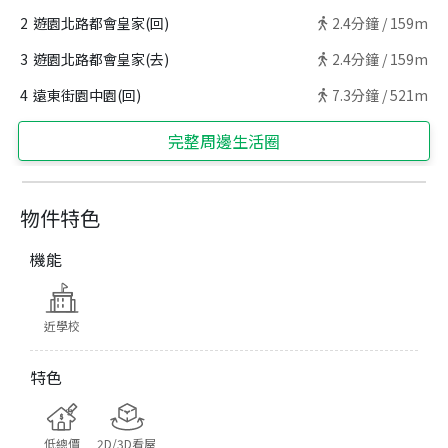
2
遊園北路都會皇家(回)
2.4
分鐘 /
159m
3
遊園北路都會皇家(去)
2.4
分鐘 /
159m
4
遠東街園中園(回)
7.3
分鐘 /
521m
完整周邊生活圈
物件特色
機能
近學校
特色
低總價
2D/3D看屋