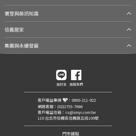
實登與房訊知識
信義居家
集團與永續發展
加好友
追蹤我們
客戶權益專線
：
0800-211-922
網路客服：
(02)2755-7666
客戶權益信箱：
cs@sinyi.com.tw
110 台北市信義區信義路五段100號
門市據點