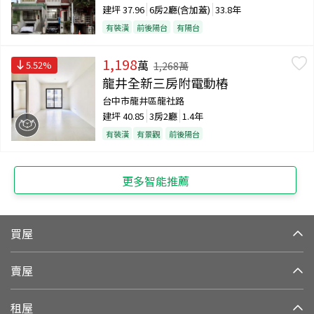
建坪
37.96
6房2廳(含加蓋)
33.8年
有裝潢
前後陽台
有陽台
1,198
萬
5.52
%
1,268
萬
龍井全新三房附電動樁
台中市龍井區龍社路
建坪
40.85
3房2廳
1.4年
有裝潢
有景觀
前後陽台
更多智能推薦
買屋
賣屋
租屋