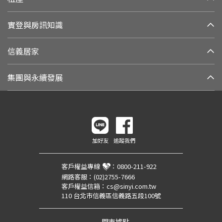
實登與房訊知識
信義居家
集團與永續發展
加好友
追蹤我們
客戶權益專線
：
0800-211-922
網路客服：
(02)2755-7666
客戶權益信箱：
cs@sinyi.com.tw
110 台北市信義區信義路五段100號
門市據點