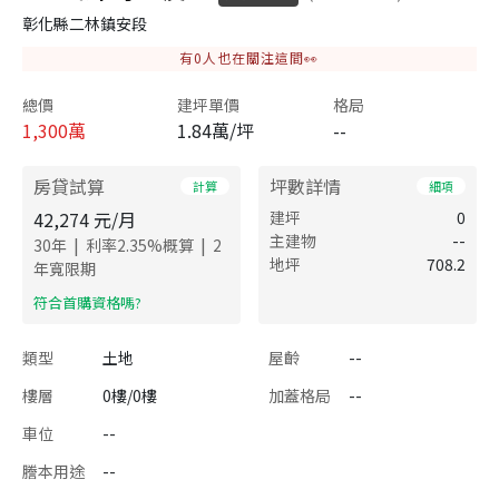
彰化縣二林鎮安段
有
0
人也在關注這間👀
總價
建坪單價
格局
1,300
萬
1.84萬/坪
--
房貸試算
坪數詳情
計算
細項
42,274
元/月
建坪
0
主建物
--
|
|
30
年
利率
2.35
%概算
2
地坪
708.2
年寬限期
​符合首購資格嗎?
類型
土地
屋齡
--
樓層
0樓/0樓
加蓋格局
--
車位
--
謄本用途
--