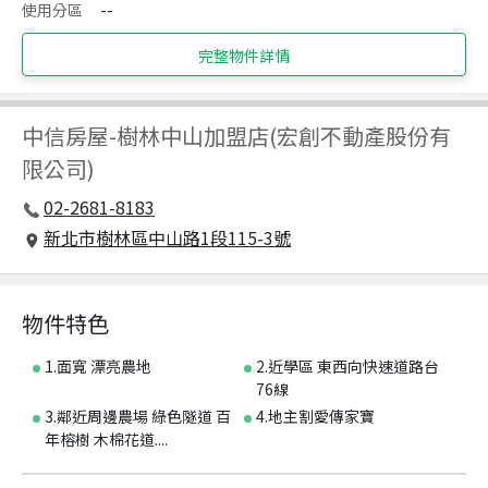
使用分區
--
完整物件詳情
中信房屋
-
樹林中山加盟店(宏創不動產股份有
限公司)
02-2681-8183
新北市樹林區中山路1段115-3號
物件特色
1.面寬 漂亮農地
2.近學區 東西向快速道路台
76線
3.鄰近周邊農場 綠色隧道 百
4.地主割愛傳家寶
年榕樹 木棉花道....