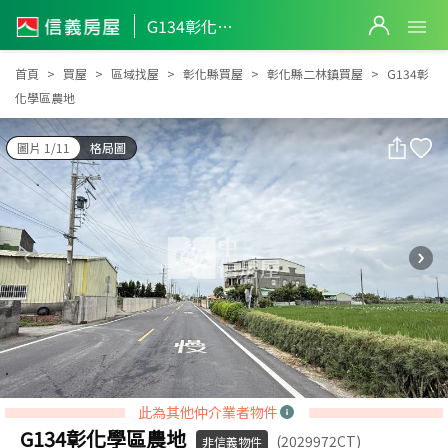
G134彰化學區農地
G134彰化學區農地
首頁
買屋
區域找屋
彰化縣買屋
彰化縣二林鎮買屋
G134彰
化學區農地
圖片 1/11
格局圖
此為其他仲介業者物件
G134彰化學區農地
(2029972CT)
非信義物件