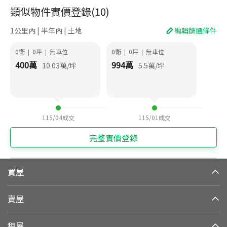
類似物件實價登錄
(
10
)
1公里內 | 半年內 | 土地
編輯篩選條件
0衛
0
坪
無車位
0衛
0
坪
無車位
|
|
|
|
400
萬
994
萬
10.03
萬/坪
5.5
萬/坪
115/04
成交
115/01
成交
完整實價登錄
買屋
賣屋
租屋