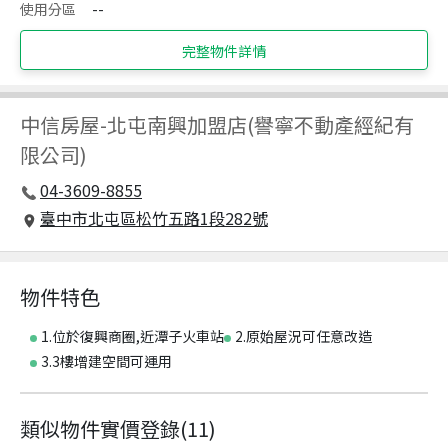
使用分區
--
完整物件詳情
中信房屋
-
北屯南興加盟店(譽寧不動產經紀有
限公司)
04-3609-8855
臺中市北屯區松竹五路1段282號
物件特色
1.位於復興商圈,近潭子火車站
2.原始屋況可任意改造
3.3樓增建空間可運用
類似物件實價登錄
(
11
)