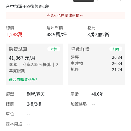
台中市潭子區復興路1段
有
3
人也在關注這間👀
總價
建坪單價
格局
1,288
萬
48.9萬/坪
3房2廳2衛
房貸試算
坪數詳情
計算
細項
41,867
元/月
建坪
26.34
主建物
26.34
|
|
30
年
利率
2.35
%概算
2
地坪
21.24
年寬限期
​符合首購資格嗎?
類型
別墅/透天
屋齡
48.6年
樓層
2樓/2樓
加蓋格局
--
車位
--
謄本用途
--