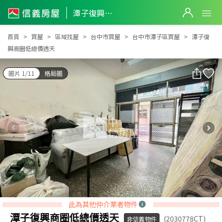
潭子復興商圈低總價透天
潭子復興商圈低總價透天
首頁
買屋
區域找屋
台中市買屋
台中市潭子區買屋
潭子復
興商圈低總價透天
圖片 1/11
格局圖
此為其他仲介業者物件
潭子復興商圈低總價透天
(2030778CT)
非信義物件