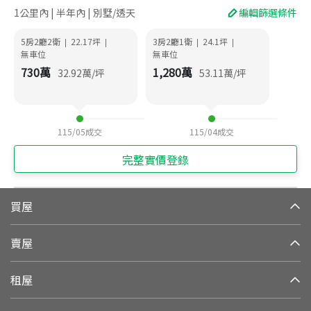
1公里內 | 半年內 | 別墅/透天
編輯篩選條件
5房2廳2衛
22.17
坪
3房2廳1衛
24.1
坪
|
|
|
|
無車位
無車位
730
萬
1,280
萬
32.92
萬/坪
53.11
萬/坪
115/05
成交
115/04
成交
完整實價登錄
買屋
賣屋
租屋