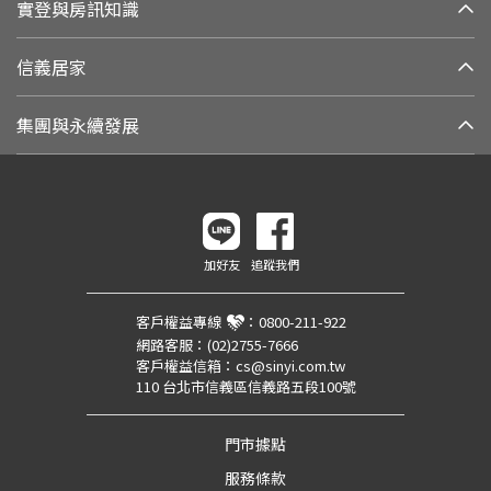
實登與房訊知識
信義居家
集團與永續發展
加好友
追蹤我們
客戶權益專線
：
0800-211-922
網路客服：
(02)2755-7666
客戶權益信箱：
cs@sinyi.com.tw
110 台北市信義區信義路五段100號
門市據點
服務條款