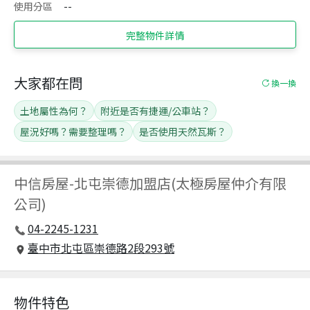
使用分區
--
完整物件詳情
大家都在問
換一換
土地屬性為何？
附近是否有捷運/公車站？
屋況好嗎？需要整理嗎？
是否使用天然瓦斯？
中信房屋
-
北屯崇德加盟店(太極房屋仲介有限
公司)
04-2245-1231
臺中市北屯區崇德路2段293號
物件特色