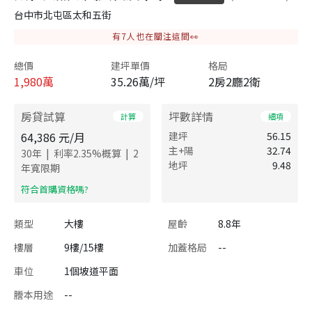
台中市北屯區太和五街
有
7
人也在關注這間👀
總價
建坪單價
格局
1,980
萬
35.26萬/坪
2房2廳2衛
房貸試算
坪數詳情
計算
細項
64,386
元/月
建坪
56.15
主+陽
32.74
|
|
30
年
利率
2.35
%概算
2
地坪
9.48
年寬限期
​符合首購資格嗎?
類型
大樓
屋齡
8.8年
樓層
9樓/15樓
加蓋格局
--
車位
1個坡道平面
謄本用途
--