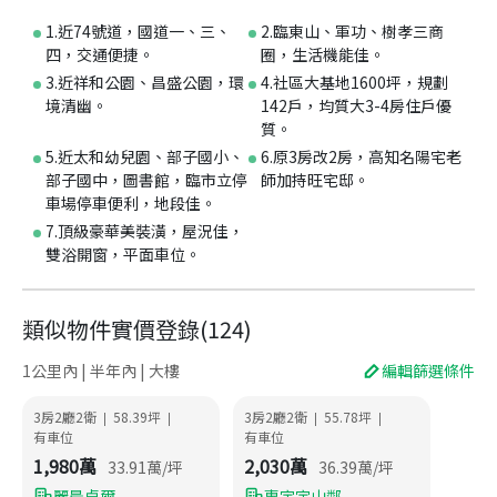
1.近74號道，國道一、三、
2.臨東山、軍功、樹孝三商
四，交通便捷。
圈，生活機能佳。
3.近祥和公園、昌盛公園，環
4.社區大基地1600坪，規劃
境清幽。
142戶，均質大3-4房住戶優
質。
5.近太和幼兒園、部子國小、
6.原3房改2房，高知名陽宅老
部子國中，圖書館，臨市立停
師加持旺宅邸。
車場停車便利，地段佳。
7.頂級豪華美裝潢，屋況佳，
雙浴開窗，平面車位。
類似物件實價登錄
(
124
)
1公里內 | 半年內 | 大樓
編輯篩選條件
3房2廳2衛
58.39
坪
3房2廳2衛
55.78
坪
|
|
|
|
有車位
有車位
1,980
萬
2,030
萬
33.91
萬/坪
36.39
萬/坪
麗晨卓爾
惠宇宇山鄰