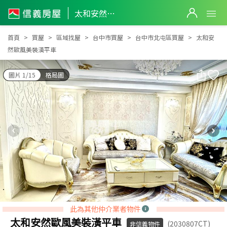
太和安然歐風美裝潢平車
太和安然歐風美裝潢平車
首頁
買屋
區域找屋
台中市買屋
台中市北屯區買屋
太和安
然歐風美裝潢平車
圖片 1/15
格局圖
此為其他仲介業者物件
太和安然歐風美裝潢平車
(2030807CT)
非信義物件