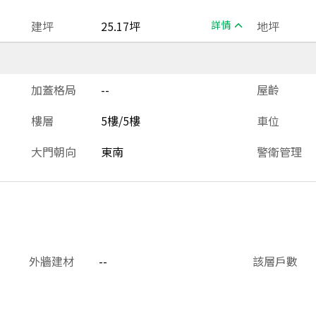
建坪
25.17坪
詳情
地坪
加蓋格局
--
屋齡
樓層
5樓/5樓
車位
大門朝向
東南
警衛管理
外牆建材
--
該層戶數