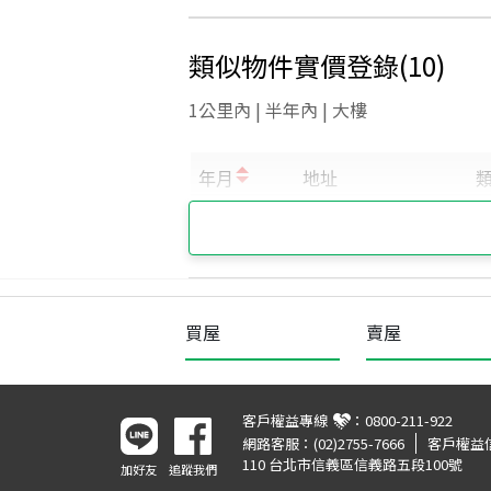
類似物件實價登錄
(
10
)
1公里內 | 半年內 | 大樓
買屋
賣屋
客戶權益專線
：
0800-211-922
網路客服：
(02)2755-7666
客戶權益
110 台北市信義區信義路五段100號
加好友
追蹤我們