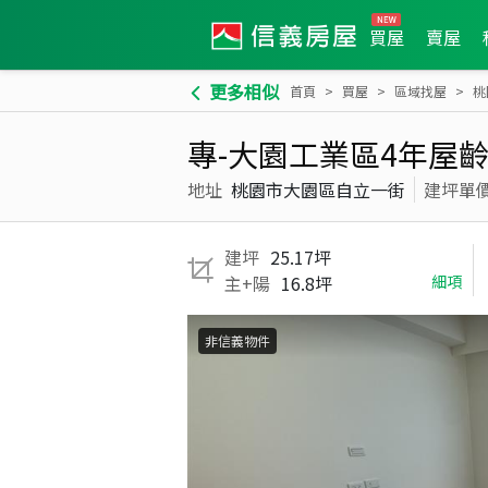
買屋
賣屋
更多相似
首頁
買屋
區域找屋
桃
專-大園工業區4年屋齡
地址
桃園市大園區自立一街
建坪單
建坪
25.17坪
主+陽
16.8坪
細項
非信義物件