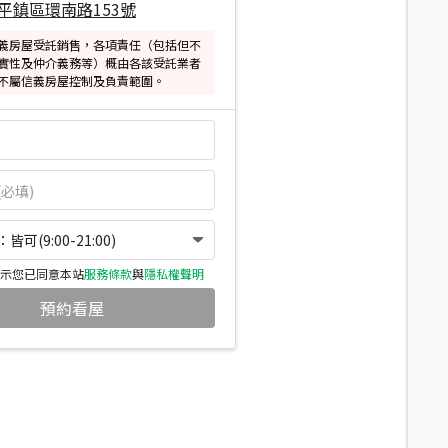
平鎮區環南路153號
義房屋受託銷售，各項責任（包括但不
實性及仲介義務等）概由各該受託業者
不屬信義房屋控制及負責範圍。
可(9:00-21:00)
示您已同意本站
服務條款
與
隱私權聲明
預約看屋