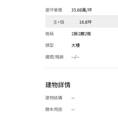
建坪單價
35.68萬/坪
主+陽
16.8坪
格局
2房2廳2衛
類型
大樓
邊間/暗房
--/--
建物詳情
建物結構
--
謄本用途
--