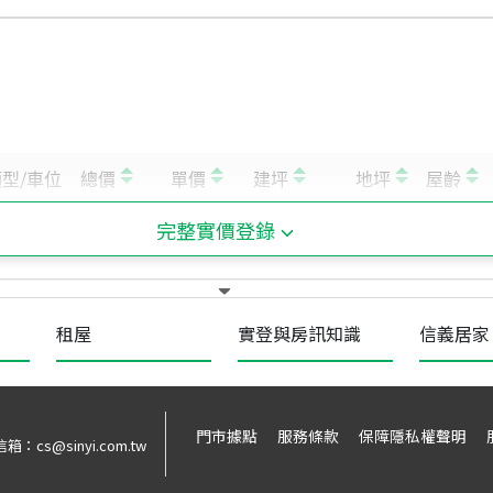
完整實價登錄
租屋
實登與房訊知識
信義居家
門市據點
服務條款
保障隱私權聲明
信箱：
cs@sinyi.com.tw