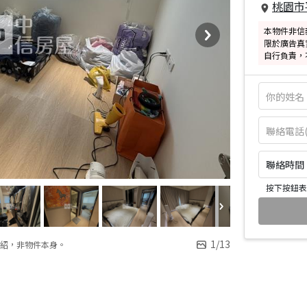
桃園市
本物件非信
限於廣告真
自行負責，
聯絡時間：皆
按下按鈕表
1
/
13
紹，非物件本身。