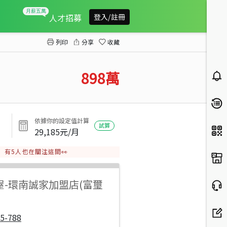
專-大園工業區4年屋齡2房車
人才招募
登入/註冊
列印
分享
收藏
898
萬
依據你的設定值計算
試算
29,185
元/月
有
5
人也在關注這間👀
屋
-
環南誠家加盟店(富璽
5-788