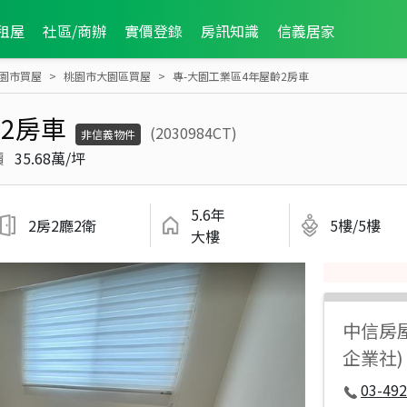
租屋
社區/商辦
實價登錄
房訊知識
信義居家
園市買屋
桃園市大園區買屋
專-大園工業區4年屋齡2房車
2房車
(2030984CT)
非信義物件
價
35.68萬/坪
5.6年
2房2廳2衛
5樓/5樓
大樓
中信房
企業社)
03-492