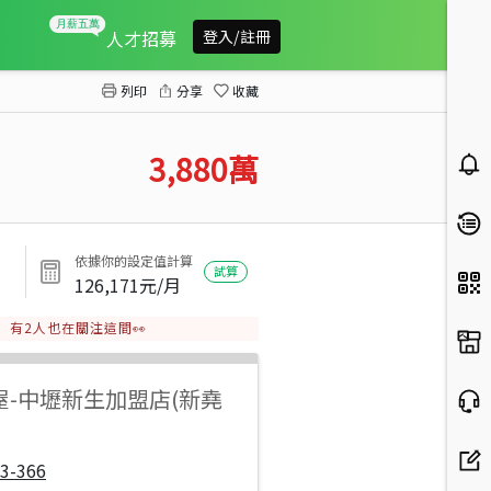
頭份交流道臨縱貫路住宅用地
人才招募
登入/註冊
列印
分享
收藏
3,880
萬
依據你的設定值計算
試算
126,171
元/月
有
2
人也在關注這間👀
屋
-
中壢新生加盟店(新堯
3-366