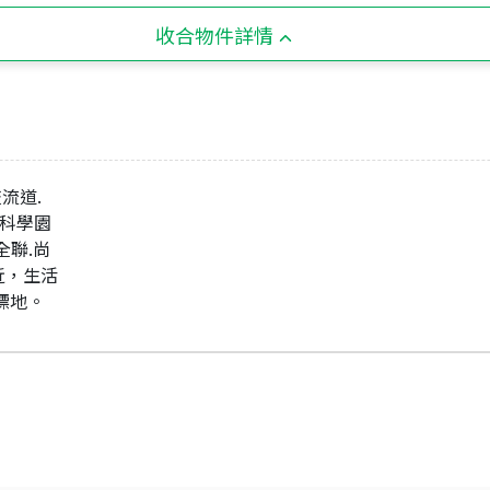
收合物件詳情
流道.
南科學園
全聯.尚
近，生活
標地。