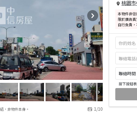
桃園市
本物件非信
限於廣告真
自行負責，
聯絡時間：皆
按下按鈕表
1
/
10
紹，非物件本身。