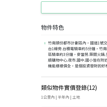
物件特色
竹南頭份都市計劃區內，國道1號交
台1線旁.台積電騎車約5分鐘，竹
區騎車約3分鐘，麥當勞.築間火鍋.
順購物中心.夜市.國中.國小皆在附
機能樣樣俱全，是個投資發財的好
類似物件實價登錄
(
12
)
1公里內 | 半年內 | 土地