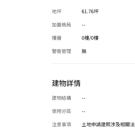
地坪
61.76坪
加蓋格局
--
樓層
0樓/0樓
警衛管理
無
建物詳情
建物結構
--
使用分區
--
注意事項
土地申請建照涉及相關法