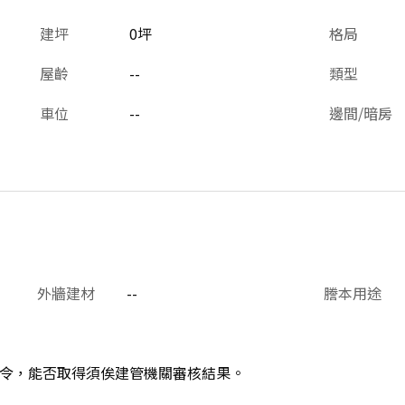
建坪
0坪
格局
屋齡
--
類型
車位
--
邊間/暗房
外牆建材
--
謄本用途
令，能否取得須俟建管機關審核結果。