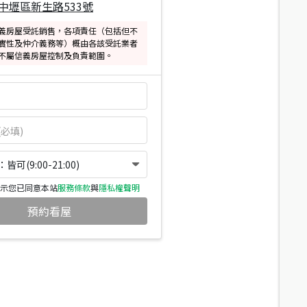
中壢區新生路533號
義房屋受託銷售，各項責任（包括但不
實性及仲介義務等）概由各該受託業者
不屬信義房屋控制及負責範圍。
可(9:00-21:00)
示您已同意本站
服務條款
與
隱私權聲明
預約看屋