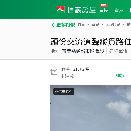
買屋
賣屋
更多相似
首頁
買屋
區域找屋
苗
頭份交流道臨縱貫路
地址
苗栗縣頭份市顯會段
建坪單價
地坪
61.76坪
主建物
--
細項
非信義物件