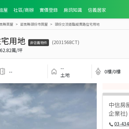
租屋
社區/商辦
實價登錄
房訊知識
信義居家
栗縣買屋
苗栗縣頭份市買屋
頭份交流道臨縱貫路住宅用地
住宅用地
(2031568CT)
非信義物件
62.82萬/坪
--
--
0樓/0樓
土地
中信房
企業社)
03-434