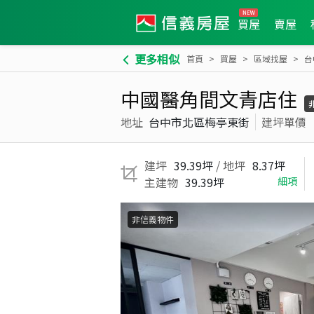
買屋
賣屋
更多相似
首頁
買屋
區域找屋
台
中國醫角間文青店住
地址
台中市北區梅亭東街
建坪單價
建坪
39.39坪
/ 地坪
8.37坪
主建物
39.39坪
細項
非信義物件