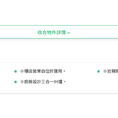
收合物件詳情
※樓店營業自住好運用。
※近親
※廚房設計三合一IH爐。