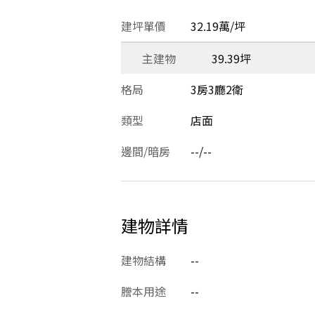
建坪單價
32.19萬/坪
主建物
39.39坪
格局
3房3廳2衛
類型
店面
邊間/暗房
--/--
建物詳情
建物結構
--
謄本用途
--