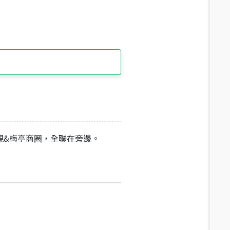
親&梅亭商圈，全聯在旁邊。