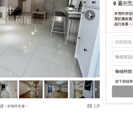
臺中市
本物件非信
限於廣告真
自行負責，
聯絡時間：皆
按下按鈕表
1
/
9
紹，非物件本身。