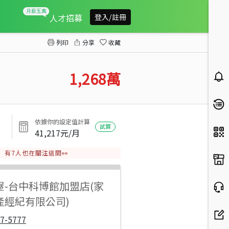
中國醫角間文青店住
人才招募
登入/註冊
列印
分享
收藏
1,268
萬
依據你的設定值計算
試算
41,217
元/月
有
7
人也在關注這間👀
屋
-
台中科博館加盟店(家
產經紀有限公司)
7-5777