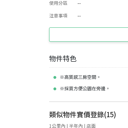
使用分區
--
注意事項
--
物件特色
※高質感三房空間。
※採買方便公園在旁邊。
類似物件實價登錄
(
15
)
1公里內 | 半年內 | 店面