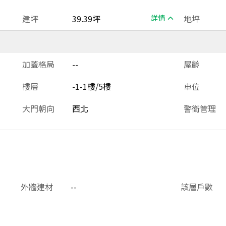
建坪
39.39坪
詳情
地坪
加蓋格局
--
屋齡
樓層
-1-1樓/5樓
車位
大門朝向
西北
警衛管理
外牆建材
--
該層戶數