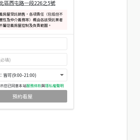
北區西屯路一段226之5號
義房屋受託銷售，各項責任（包括但不
實性及仲介義務等）概由各該受託業者
不屬信義房屋控制及負責範圍。
可(9:00-21:00)
示您已同意本站
服務條款
與
隱私權聲明
預約看屋