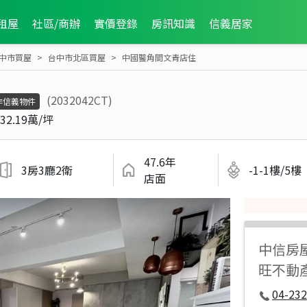
租屋
社區/商辦
實價登錄
房訊知識
信義居家
中市買屋
台中市北區買屋
中國醫角間文青店住
(2032042CT)
非信義物件
32.19萬/坪
47.6年
3房3廳2衛
-1-1樓/5樓
店面
中信房
旺不動
04-232