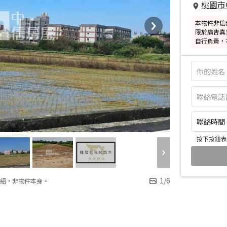
桃園市
本物件非信
限於廣告真
自行負責，
聯絡時間：皆
按下按鈕表
1
/
6
紹，非物件本身。