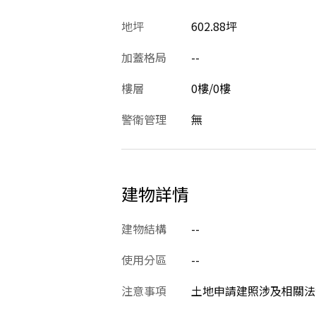
地坪
602.88坪
加蓋格局
--
樓層
0樓/0樓
警衛管理
無
建物詳情
建物結構
--
使用分區
--
注意事項
土地申請建照涉及相關法