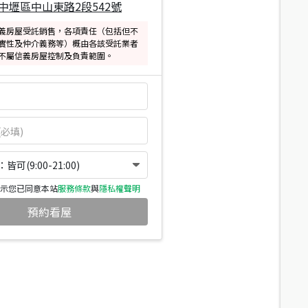
中壢區中山東路2段542號
義房屋受託銷售，各項責任（包括但不
實性及仲介義務等）概由各該受託業者
不屬信義房屋控制及負責範圍。
可(9:00-21:00)
示您已同意本站
服務條款
與
隱私權聲明
預約看屋