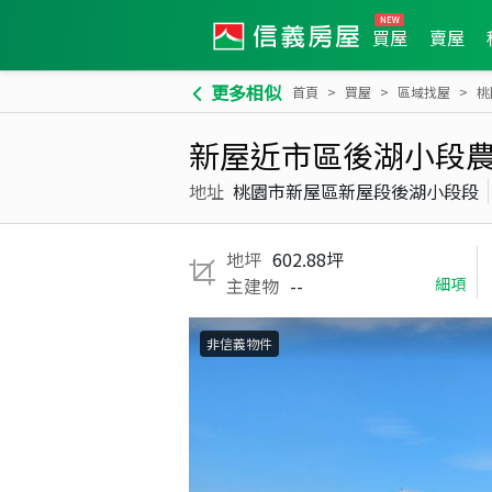
買屋
賣屋
更多相似
首頁
買屋
區域找屋
桃
新屋近市區後湖小段
地址
桃園市新屋區新屋段後湖小段段
地坪
602.88坪
主建物
--
細項
非信義物件