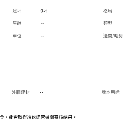
建坪
0坪
格局
屋齡
--
類型
車位
--
邊間/暗房
外牆建材
--
謄本用途
令，能否取得須俟建管機關審核結果。