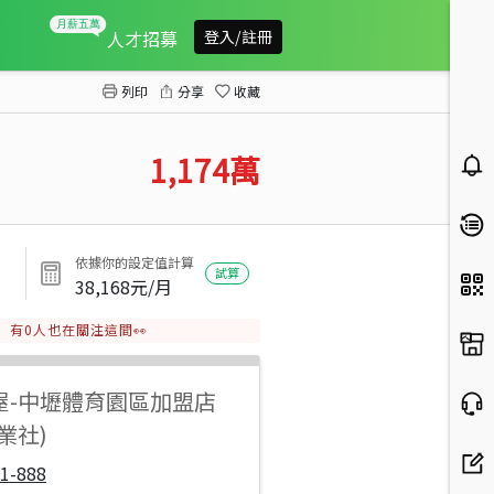
新屋近市區後湖小段農地
人才招募
登入/註冊
列印
分享
收藏
1,174
萬
依據你的設定值計算
試算
38,168
元/月
有
0
人也在關注這間👀
屋
-
中壢體育園區加盟店
業社)
1-888