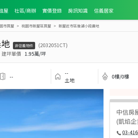
租屋
社區/商辦
實價登錄
房訊知識
信義居家
園市買屋
桃園市新屋區買屋
新屋近市區後湖小段農地
農地
(2032051CT)
非信義物件
建坪單價
1.95萬/坪
--
--
0樓/0樓
土地
中信房
(凱焰企
03-416