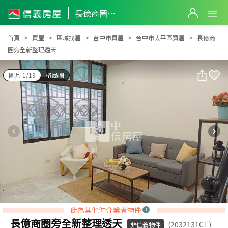
長億商圈旁全新整理透天
長億商圈旁全新整理透天
首頁
買屋
區域找屋
台中市買屋
台中市太平區買屋
長億商
圈旁全新整理透天
圖片 1/19
格局圖
此為其他仲介業者物件
長億商圈旁全新整理透天
(2032131CT)
非信義物件