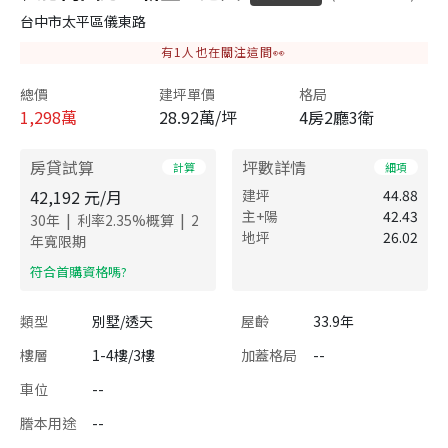
台中市太平區儀東路
有
1
人也在關注這間👀
總價
建坪單價
格局
1,298
萬
28.92萬/坪
4房2廳3衛
房貸試算
坪數詳情
計算
細項
42,192
元/月
建坪
44.88
主+陽
42.43
|
|
30
年
利率
2.35
%概算
2
地坪
26.02
年寬限期
​符合首購資格嗎?
類型
別墅/透天
屋齡
33.9年
樓層
1-4樓/3樓
加蓋格局
--
車位
--
謄本用途
--