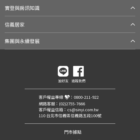
實登與房訊知識
信義居家
集團與永續發展
加好友
追蹤我們
客戶權益專線
：
0800-211-922
網路客服：
(02)2755-7666
客戶權益信箱：
cs@sinyi.com.tw
110 台北市信義區信義路五段100號
門市據點