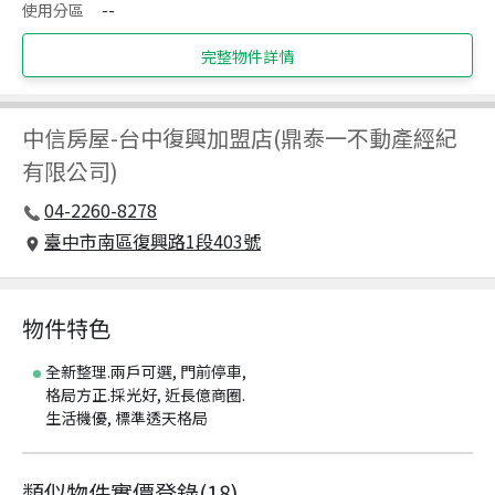
使用分區
--
完整物件詳情
中信房屋
-
台中復興加盟店(鼎泰一不動產經紀
有限公司)
04-2260-8278
臺中市南區復興路1段403號
物件特色
全新整理.兩戶可選, 門前停車,
格局方正.採光好, 近長億商圈.
生活機優, 標準透天格局
類似物件實價登錄
(
18
)