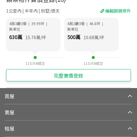
1公里內 | 半年內 | 別墅/透天
編輯篩選條件
4房3廳3衛
39.99
坪
4房2廳3衛
46.8
坪
|
|
|
|
無車位
無車位
630
萬
500
萬
15.76
萬/坪
10.68
萬/坪
115/04
成交
115/04
成交
完整實價登錄
買屋
賣屋
租屋