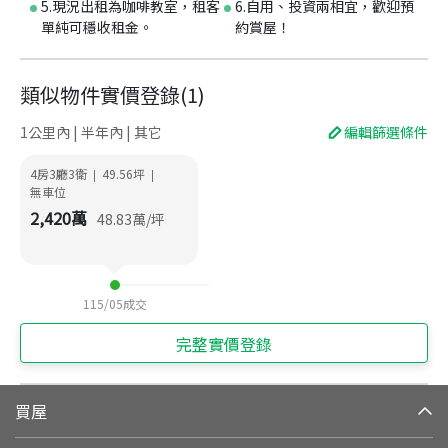
5.現況出租為咖啡教室，租客
6.自用、投資兩相宜，歡迎預
單純可穩收租金。
約賞屋！
類似物件實價登錄
(
1
)
1公里內 | 半年內 | 其它
編輯篩選條件
4房3廳3衛
49.56
坪
|
|
無車位
2,420
萬
48.83
萬/坪
115/05
成交
完整實價登錄
買屋