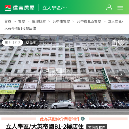
立人學區/大英帝國B1-2樓店住
立人學區/大英帝國B1-2樓店住
首頁
買屋
區域找屋
台中市買屋
台中市北區買屋
立人學區/
大英帝國B1-2樓店住
圖片 1/12
格局圖
此為其他仲介業者物件
立人學區/大英帝國B1-2樓店住
非信義物件