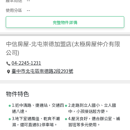
謄本用途
--
使用分區
--
完整物件詳情
中信房屋
-
北屯崇德加盟店(太極房屋仲介有限
公司)
04-2245-1231
臺中市北屯區崇德路2段293號
物件特色
1.近中清路、捷運站，交通四
2.走路到立人國小、立人國
通八達。
中，小孩接送超方便。
3.地下室通風佳、乾爽不潮
4.屋況良好，適合辦公室、補
濕，還可直通B1停車場。
習班等多元使用。