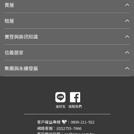
賣屋
租屋
實登與房訊知識
信義居家
集團與永續發展
加好友
追蹤我們
客戶權益專線
：
0800-211-922
網路客服：
(02)2755-7666
客戶權益信箱：
cs@sinyi.com.tw