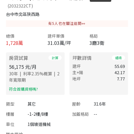
(2032322CT)
台中市北區陜西路
有
5
人也在關注這間👀
總價
建坪單價
格局
1,728
萬
31.03萬/坪
3廳3衛
房貸試算
坪數詳情
計算
細項
56,175
元/月
建坪
55.69
主+陽
42.17
|
|
30
年
利率
2.35
%概算
2
地坪
7.77
年寬限期
​符合首購資格嗎?
類型
其它
屋齡
31.6年
樓層
-1-2樓/8樓
加蓋格局
--
車位
1個坡道機械