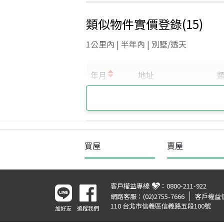
類似物件實價登錄
(
15
)
1公里內 | 半年內 | 別墅/透天
買屋
賣屋
客戶權益專線
：
0800-211-922
網路客服：
(02)2755-7666
客戶權益
110 台北市信義區信義路五段100號
加好友
追蹤我們