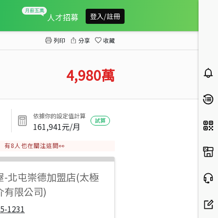
lalaport臨路大地坪電梯店墅（專任）
人才招募
登入/註冊
列印
分享
收藏
4,980
萬
依據你的設定值計算
試算
161,941
元/月
有
8
人也在關注這間👀
屋
-
北屯崇德加盟店(太極
介有限公司)
5-1231