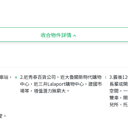
收合物件詳情
公車站，
2.近秀泰百貨公司，近大魯閣新時代購物
3.震後
中心，近三井Lalaport購物中心，建國市
長輩或開
場等，增值潛力無窮大。
空間，一
雙車，開
兒所、托
堂。