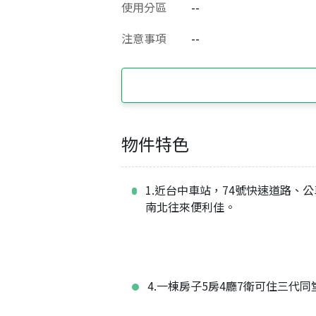
使用分區
--
注意事項
--
物件特色
1.近台中車站，74號快速道路、
南北往來便利佳。
4.一棟房子5房4廳7衛可住三代同