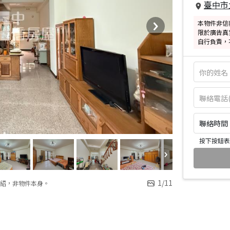
臺中市
本物件非信
限於廣告真
自行負責，
聯絡時間：皆
按下按鈕表
1
/
11
紹，非物件本身。