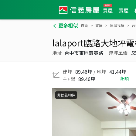
買屋
賣屋
更多相似
首頁
買屋
區域找屋
台
lalaport臨路大地
地址
台中市東區育英路
建坪單價
5
建坪
89.46坪
/ 地坪
41.44坪
主+陽
89.46坪
細項
非信義物件