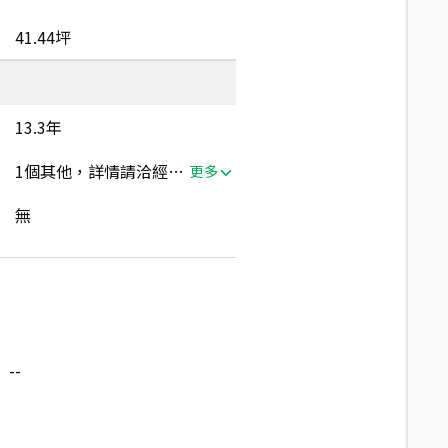
41.44坪
13.3年
1個其他，詳情請洽經紀人員
更多
無
--