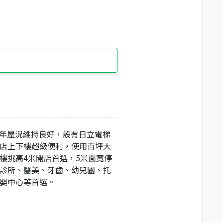
12年屋況維持良好，設有日立電梯
店上下樓超級便利，使用百坪大
樓挑高4米開店首選，5米面寬停
診所、醫美、牙齒、幼兒園、托
嬰中心等首選。