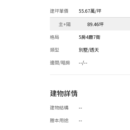
建坪單價
55.67萬/坪
主+陽
89.46坪
格局
5房4廳7衛
類型
別墅/透天
邊間/暗房
--/--
建物詳情
建物結構
--
謄本用途
--