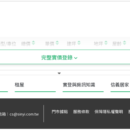
完整實價登錄
租屋
實登與房訊知識
信義居家
門市據點
服務條款
保障隱私權聲明
信箱：
cs@sinyi.com.tw