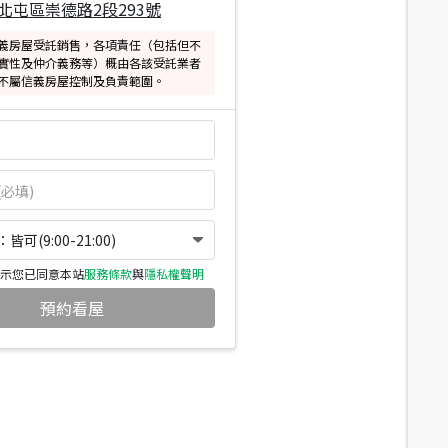
北屯區崇德路2段293號
義房屋受託銷售，各項責任（包括但不
實性及仲介義務等）概由各該受託業者
不屬信義房屋控制及負責範圍。
可(9:00-21:00)
示您已同意本站
服務條款
與
隱私權聲明
預約看屋