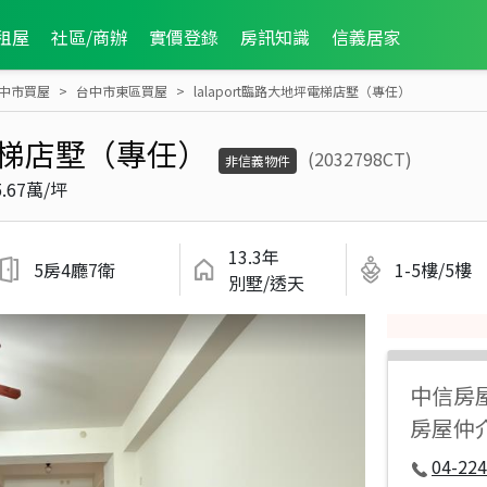
租屋
社區/商辦
實價登錄
房訊知識
信義居家
中市買屋
台中市東區買屋
lalaport臨路大地坪電梯店墅（專任）
坪電梯店墅（專任）
(2032798CT)
非信義物件
5.67萬/坪
13.3年
5房4廳7衛
1-5樓/5樓
別墅/透天
中信房
房屋仲
04-224