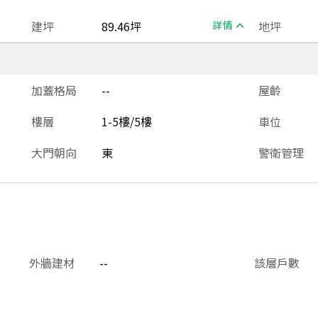
建坪
89.46坪
詳情
地坪
加蓋格局
--
屋齡
樓層
1-5樓/5樓
車位
大門朝向
東
警衛管理
外牆建材
--
該層戶數