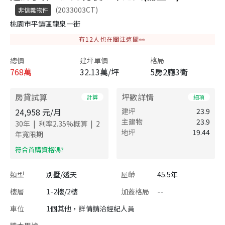
(2033003CT)
非信義物件
桃園市平鎮區龍泉一街
有
12
人也在關注這間👀
總價
建坪單價
格局
768
萬
32.13萬/坪
5房2廳3衛
房貸試算
坪數詳情
計算
細項
24,958
元/月
建坪
23.9
主建物
23.9
|
|
30
年
利率
2.35
%概算
2
地坪
19.44
年寬限期
​符合首購資格嗎?
類型
別墅/透天
屋齡
45.5年
樓層
1-2樓/2樓
加蓋格局
--
車位
1個其他，詳情請洽經紀人員