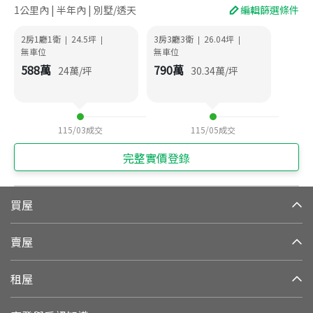
1公里內 | 半年內 | 別墅/透天
編輯篩選條件
2房1廳1衛
24.5
坪
3房3廳3衛
26.04
坪
|
|
|
|
無車位
無車位
588
萬
790
萬
24
萬/坪
30.34
萬/坪
115/03
成交
115/05
成交
完整實價登錄
買屋
賣屋
租屋