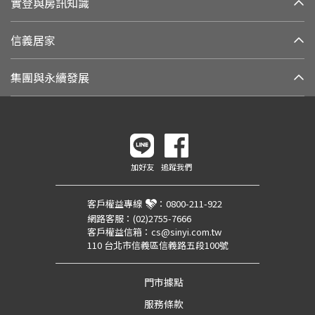
實登與房訊知識
信義居家
集團與永續發展
加好友
追蹤我們
客戶權益專線
：
0800-211-922
網路客服：
(02)2755-7666
客戶權益信箱：
cs@sinyi.com.tw
110 台北市信義區信義路五段100號
門市據點
服務條款