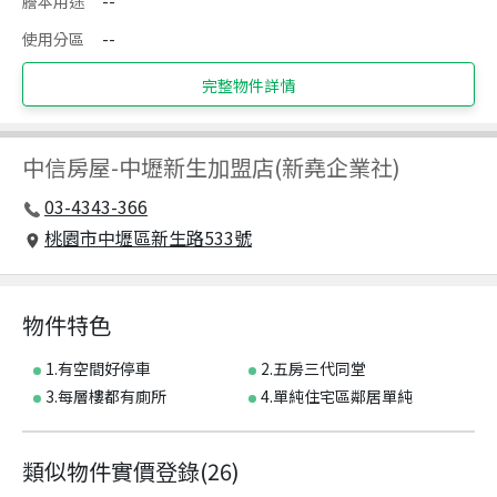
謄本用途
--
使用分區
--
完整物件詳情
中信房屋
-
中壢新生加盟店(新堯企業社)
03-4343-366
桃園市中壢區新生路533號
物件特色
1.有空間好停車
2.五房三代同堂
3.每層樓都有廁所
4.單純住宅區鄰居單純
類似物件實價登錄
(
26
)