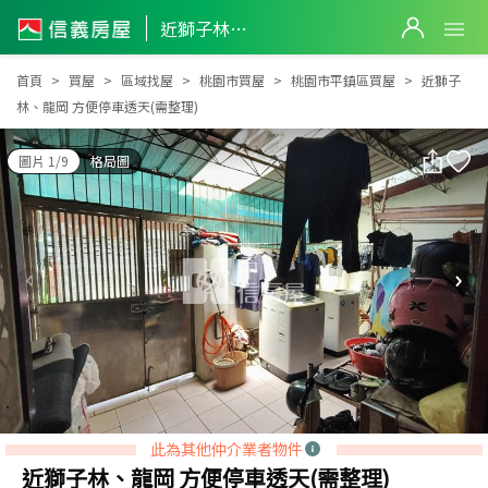
近獅子林、龍岡 方便停車透天(需整理)
近獅子林、龍岡 方便停車透天(需整理)
首頁
買屋
區域找屋
桃園市買屋
桃園市平鎮區買屋
近獅子
林、龍岡 方便停車透天(需整理)
圖片 1/9
格局圖
此為其他仲介業者物件
近獅子林、龍岡 方便停車透天(需整理)