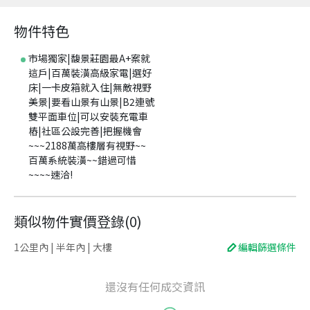
物件特色
市場獨家|馥景莊園最A+案就
這戶|百萬裝潢高級家電|選好
床|一卡皮箱就入住|無敵視野
美景|要看山景有山景|B2連號
雙平面車位|可以安裝充電車
樁|社區公設完善|把握機會
~~~2188萬高樓層有視野~~
百萬系統裝潢~~錯過可惜
~~~~速洽!
類似物件實價登錄
(
0
)
1公里內 | 半年內 | 大樓
編輯篩選條件
還沒有任何成交資訊