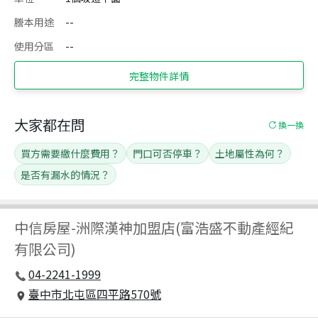
謄本用途
--
使用分區
--
完整物件詳情
大家都在問
換一換
買方需要繳什麼費用？
門口可否停車？
土地屬性為何？
是否有漏水的情況？
中信房屋
-
洲際漢神加盟店(富浩盛不動產經紀
有限公司)
04-2241-1999
臺中市北屯區四平路570號