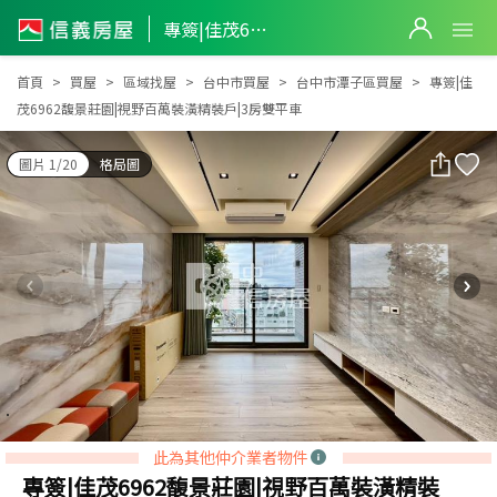
專簽|佳茂6962馥景莊園|視野百萬裝潢精裝戶|3房雙平車
專簽|佳茂6962馥景莊園|視野百萬裝潢精裝戶|3房雙平車
首頁
買屋
區域找屋
台中市買屋
台中市潭子區買屋
專簽|佳
茂6962馥景莊園|視野百萬裝潢精裝戶|3房雙平車
圖片 1/20
格局圖
此為其他仲介業者物件
專簽|佳茂6962馥景莊園|視野百萬裝潢精裝