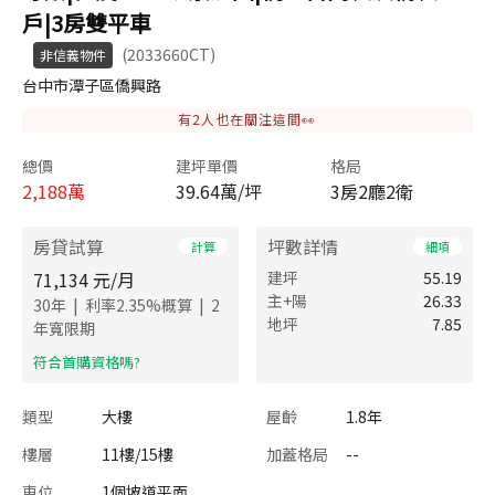
戶|3房雙平車
(2033660CT)
非信義物件
台中市潭子區僑興路
有
2
人也在關注這間👀
總價
建坪單價
格局
2,188
萬
39.64萬/坪
3房2廳2衛
房貸試算
坪數詳情
計算
細項
71,134
元/月
建坪
55.19
主+陽
26.33
|
|
30
年
利率
2.35
%概算
2
地坪
7.85
年寬限期
​符合首購資格嗎?
類型
大樓
屋齡
1.8年
樓層
11樓/15樓
加蓋格局
--
車位
1個坡道平面