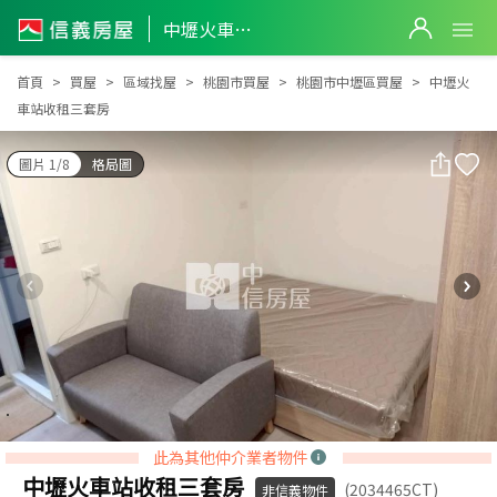
中壢火車站收租三套房
中壢火車站收租三套房
首頁
買屋
區域找屋
桃園市買屋
桃園市中壢區買屋
中壢火
車站收租三套房
圖片 1/8
格局圖
此為其他仲介業者物件
中壢火車站收租三套房
(2034465CT)
非信義物件