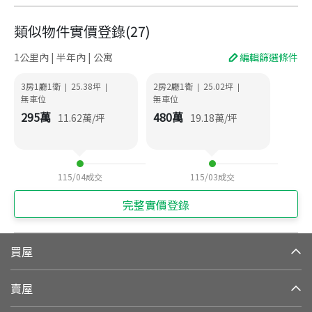
類似物件實價登錄
(
27
)
1公里內 | 半年內 | 公寓
編輯篩選條件
3房1廳1衛
25.38
坪
2房2廳1衛
25.02
坪
|
|
|
|
無車位
無車位
295
萬
480
萬
11.62
萬/坪
19.18
萬/坪
115/04
成交
115/03
成交
完整實價登錄
買屋
賣屋