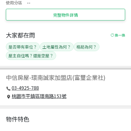
使用分區
--
完整物件詳情
大家都在問
換一換
是否帶有車位？
土地屬性為何？
格局為何？
屋主自住嗎？還是空屋？
中信房屋
-
環南誠家加盟店(富璽企業社)
03-4925-788
桃園市平鎮區環南路153號
物件特色