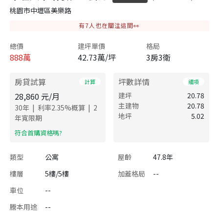
桃園市中壢區美樂路
有
7
人也在關注這間👀
總價
建坪單價
格局
888
萬
42.73萬/坪
3房3衛
房貸試算
坪數詳情
計算
細項
28,860
元/月
建坪
20.78
主建物
20.78
|
|
30
年
利率
2.35
%概算
2
地坪
5.02
年寬限期
​符合首購資格嗎?
類型
公寓
屋齡
47.8年
樓層
5樓/5樓
加蓋格局
--
車位
--
謄本用途
--