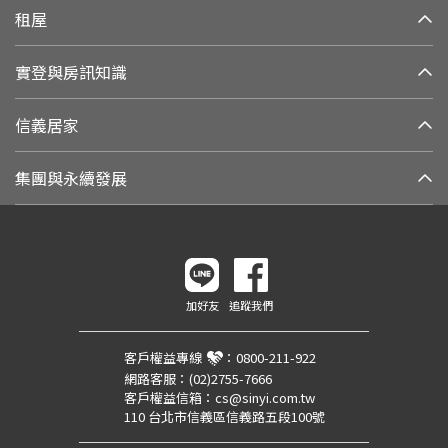
租屋
實登與房訊知識
信義居家
集團與永續發展
加好友
追蹤我們
客戶權益專線
：
0800-211-922
網路客服：
(02)2755-7666
客戶權益信箱：
cs@sinyi.com.tw
110 台北市信義區信義路五段100號